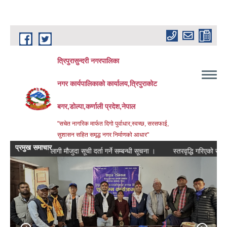
Skip to main content
त्रिपुरासुन्दरी नगरपालिका
नगर कार्यपालिकाको कार्यालय,त्रिपुराकोट
बगर,डोल्पा,कर्णाली प्रदेश,नेपाल
"सचेत नागरिक मार्फत दिगो पुर्वाधार,स्वच्छ, सरसफाई,
सुशासन सहित समृद्ध नगर निर्माणको आधार"
प्रमुख समाचार
८४ का लागी मौजुदा सूची दर्ता गर्ने सम्बन्धी सूचना ।
स्तरवृद्धि गरिएको सम्बन्धमा ।