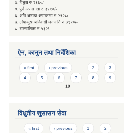
४. विधुवा रु २६६०/-
५. पूर्ण अपाङगता रु ३९९०/-
६. अति अशक्त अपाङगता रु २१२८/-
७. लोपान्मुख आदिवासी जनजाति रु ३९९०/-
८. बालबालिका रु ५३२/-
ऐन, कानुन तथा निर्देशिका
Pages
« first
‹ previous
…
2
3
4
5
6
7
8
9
10
विधुतीय शुसासन सेवा
Pages
« first
‹ previous
1
2