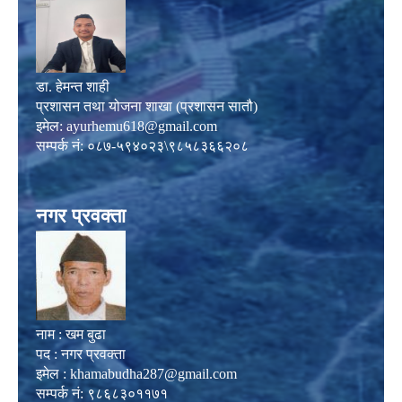
डा. हेमन्त शाही
प्रशासन तथा योजना शाखा (प्रशासन सातौ)
इमेल:
ayurhemu618@gmail.com
सम्पर्क नं: ०८७-५९४०२३\९८५८३६६२०८
नगर प्रवक्ता
नाम : खम बुढा
पद : नगर प्रवक्ता
इमेल :
khamabudha287@gmail.com
सम्पर्क नं: ९८६८३०११७१