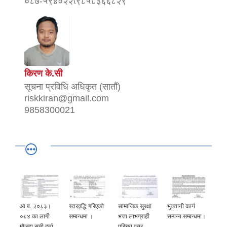
०८७-५९४०२२\९८५८३६६८२९
किरण के.सी
सूचना प्रविधि अधिकृत (सातौं)
riskkiran@gmail.com
9858300021
आ.ब. २०८३।
स्तरवृद्धि गरिएको
सामाजिक सुरक्षा
भुक्तानी कार्य
०८४ का लागी
सम्बन्धमा ।
भत्ता लाभग्राही
सम्पन्न सम्बन्धमा।
मौजुदा सूची दर्ता
परिचय पत्र