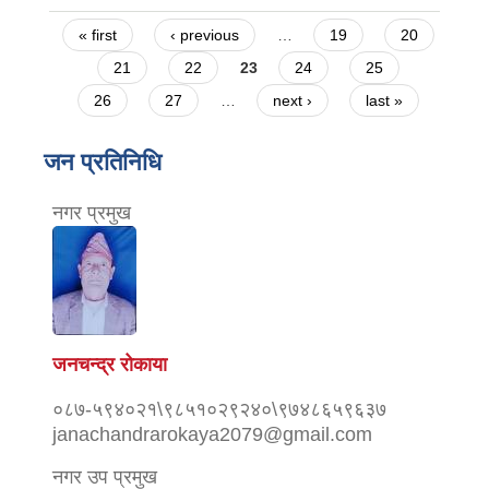
Pages
« first
‹ previous
…
19
20
21
22
23
24
25
26
27
…
next ›
last »
जन प्रतिनिधि
नगर प्रमुख
जनचन्द्र रोकाया
०८७-५९४०२१\९८५१०२९२४०\९७४८६५९६३७
janachandrarokaya2079@gmail.com
नगर उप प्रमुख