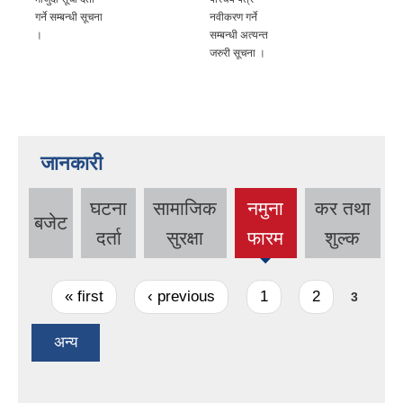
गर्ने सम्बन्धी सूचना
नवीकरण गर्ने
।
सम्बन्धी अत्यन्त
जरुरी सूचना ।
जानकारी
घटना
सामाजिक
नमुना
कर तथा
बजेट
(active
दर्ता
सुरक्षा
फारम
शुल्क
tab)
Pages
« first
‹ previous
1
2
3
अन्य