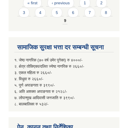
Pages
« first
‹ previous
1
2
3
4
5
6
7
8
9
सामाजिक सुरक्षा भत्ता दर सम्बन्धी सूचना
१. जेष्ठ नागरिक (७० वर्ष उमेर पुगेका) रु ४०००/-
२. क्षेत्र तोकिएका/दलित ज्येष्ठ नागरिक रु २६६०/-
३. एकल महिला रु २६६०/-
४. विधुवा रु २६६०/-
५. पूर्ण अपाङगता रु ३९९०/-
६. अति अशक्त अपाङगता रु २१२८/-
७. लोपान्मुख आदिवासी जनजाति रु ३९९०/-
८. बालबालिका रु ५३२/-
ऐन, कानुन तथा निर्देशिका