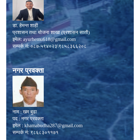
डा. हेमन्त शाही
प्रशासन तथा योजना शाखा (प्रशासन सातौ)
इमेल:
ayurhemu618@gmail.com
सम्पर्क नं: ०८७-५९४०२३\९८५८३६६२०८
नगर प्रवक्ता
नाम : खम बुढा
पद : नगर प्रवक्ता
इमेल :
khamabudha287@gmail.com
सम्पर्क नं: ९८६८३०११७१