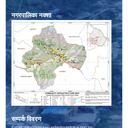
नगरपालिका नक्शा
सम्पर्क विवरण
Email :
info@tripurasundarimundolpa.gov.np