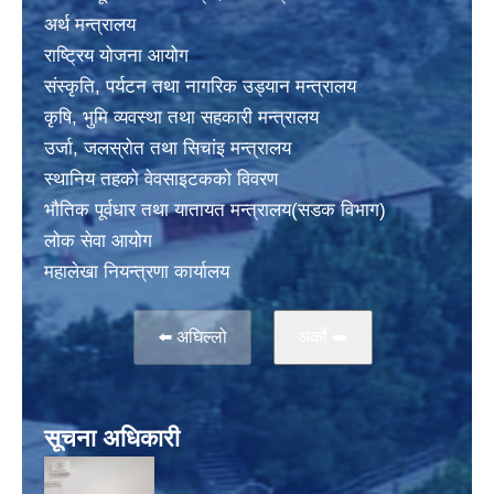
अर्थ मन्त्रालय
राष्ट्रिय योजना आयोग
संस्कृति, पर्यटन तथा नागरिक उड्यान मन्त्रालय
कृषि, भुमि व्यवस्था तथा सहकारी मन्त्रालय
उर्जा, जलस्राेत तथा सिचांइ मन्त्रालय
स्थानिय तहकाे वेवसाइटककाे विवरण
भाैतिक पूर्वधार तथा यातायत मन्त्रालय(सडक विभाग)
लाेक सेवा आयोग
महालेखा नियन्त्रणा कार्यालय
⬅️ अघिल्लो
अर्काे ➡️
सूचना अधिकारी