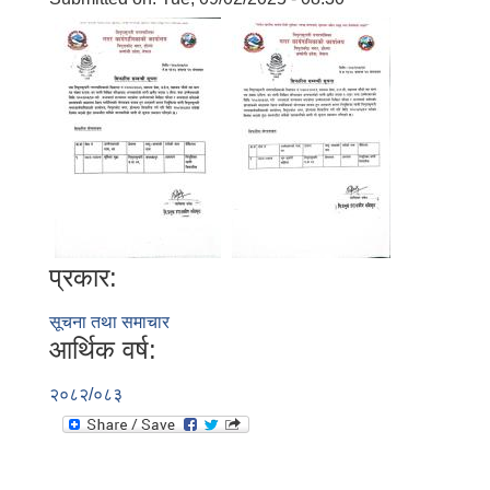
प्रकार:
सूचना तथा समाचार
आर्थिक वर्ष:
२०८२/०८३
बालि विशेष व्यवसायीक साना पकेट कार्यक्रम सत्ञ्चालन गर्न ईच्छुक लक्षित वर्गवाट प्रस्ताव पेश गर्ने बारे सुचना ।