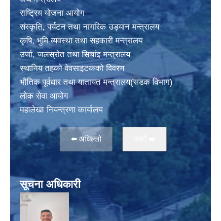
राष्ट्रिय योजना आयोग
संस्कृति, पर्यटन तथा नागरिक उड्यान मन्त्रालय
कृषि, भुमि व्यवस्था तथा सहकारी मन्त्रालय
उर्जा, जलस्राेत तथा सिचांइ मन्त्रालय
स्थानिय तहकाे वेवसाइटककाे विवरण
भाैतिक पूर्वधार तथा यातायत मन्त्रालय(सडक विभाग)
लाेक सेवा आयोग
महालेखा नियन्त्रणा कार्यालय
⬅️ अघिल्लो
अर्काे ➡️
सूचना अधिकारी