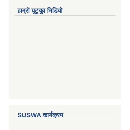
हाम्राे युटृयुव भिडियाे
SUSWA कार्यक्रम