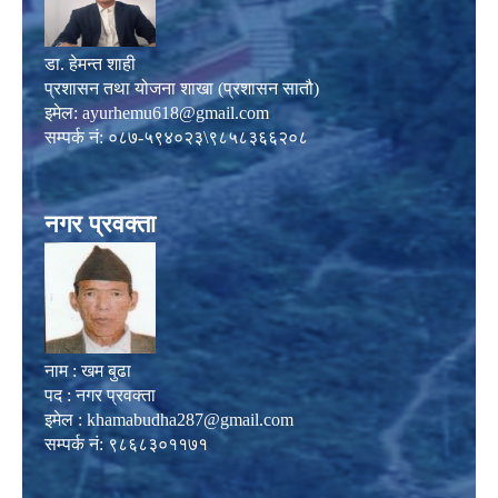
डा. हेमन्त शाही
प्रशासन तथा योजना शाखा (प्रशासन सातौ)
इमेल:
ayurhemu618@gmail.com
सम्पर्क नं: ०८७-५९४०२३\९८५८३६६२०८
नगर प्रवक्ता
नाम : खम बुढा
पद : नगर प्रवक्ता
इमेल :
khamabudha287@gmail.com
सम्पर्क नं: ९८६८३०११७१