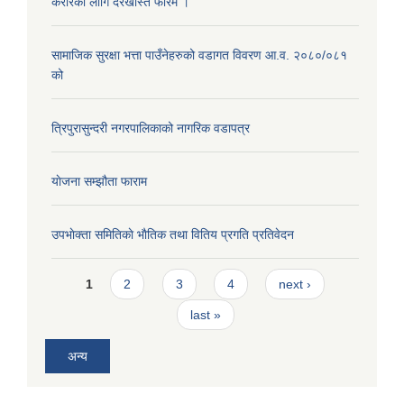
करारको लागि दरखास्त फारम ।
सामाजिक सुरक्षा भत्ता पाउँनेहरुको वडागत विवरण आ.व. २०८०/०८१
को
त्रिपुरासुन्दरी नगरपालिकाको नागरिक वडापत्र
याेजना सम्झौता फाराम
उपभाेक्ता समितिकाे भाैतिक तथा वितिय प्रगति प्रतिवेदन
Pages
1
2
3
4
next ›
last »
अन्य