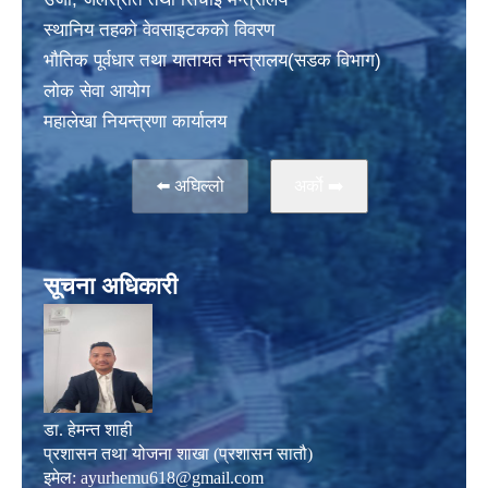
स्थानिय तहकाे वेवसाइटककाे विवरण
भाैतिक पूर्वधार तथा यातायत मन्त्रालय(सडक विभाग)
लाेक सेवा आयोग
महालेखा नियन्त्रणा कार्यालय
⬅️ अघिल्लो
अर्काे ➡️
सूचना अधिकारी
डा. हेमन्त शाही
प्रशासन तथा योजना शाखा (प्रशासन सातौ)
इमेल:
ayurhemu618@gmail.com