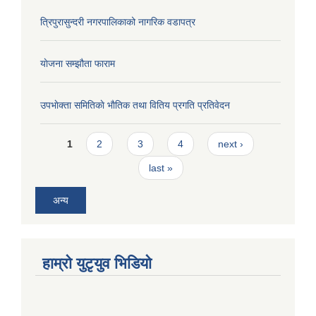
त्रिपुरासुन्दरी नगरपालिकाको नागरिक वडापत्र
याेजना सम्झौता फाराम
उपभाेक्ता समितिकाे भाैतिक तथा वितिय प्रगति प्रतिवेदन
Pages
1
2
3
4
next ›
last »
अन्य
हाम्राे युटृयुव भिडियाे