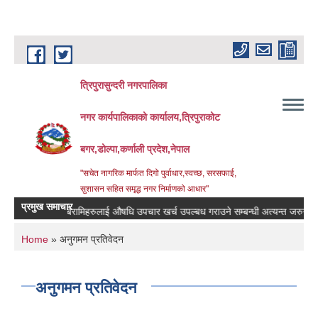
Skip to main content
त्रिपुरासुन्दरी नगरपालिका
नगर कार्यपालिकाको कार्यालय,त्रिपुराकोट
बगर,डोल्पा,कर्णाली प्रदेश,नेपाल
"सचेत नागरिक मार्फत दिगो पुर्वाधार,स्वच्छ, सरसफाई,
सुशासन सहित समृद्ध नगर निर्माणको आधार"
प्रमुख समाचार
बिरामिहरुलाई ‍‌औषधि उपचार खर्च उपल्बध गराउने सम्बन्धी अत्यन्त जरुरी सुचना ।
You are here
Home
» अनुगमन प्रतिवेदन
अनुगमन प्रतिवेदन