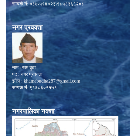
सम्पर्क नं: ०८७-५९४०२३\९८५८३६६२०८
नगर प्रवक्ता
नाम : खम बुढा
पद : नगर प्रवक्ता
इमेल :
khamabudha287@gmail.com
सम्पर्क नं: ९८६८३०११७१
नगरपालिका नक्शा