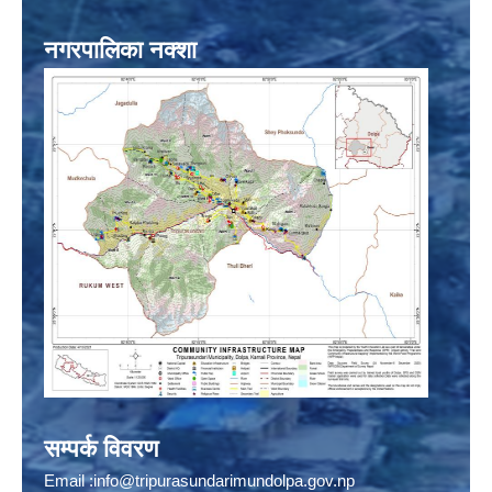
नगरपालिका नक्शा
सम्पर्क विवरण
Email :
info@tripurasundarimundolpa.gov.np