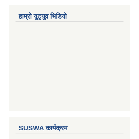
हाम्राे युटृयुव भिडियाे
SUSWA कार्यक्रम