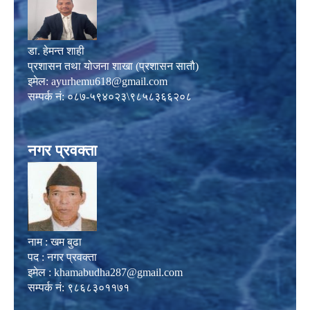
डा. हेमन्त शाही
प्रशासन तथा योजना शाखा (प्रशासन सातौ)
इमेल:
ayurhemu618@gmail.com
सम्पर्क नं: ०८७-५९४०२३\९८५८३६६२०८
नगर प्रवक्ता
नाम : खम बुढा
पद : नगर प्रवक्ता
इमेल :
khamabudha287@gmail.com
सम्पर्क नं: ९८६८३०११७१