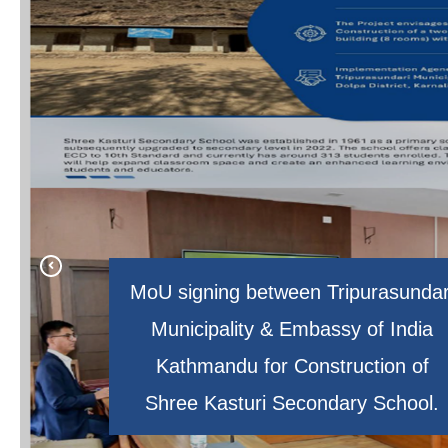
MoU signing between Tripurasundar
Municipality & Embassy of India
त्रिपुरासुन्दरी नगरपािलकामा FTTH सेवा
प्रमुख जिल्ला अधिकारी ज्यूलाई नगरपालिकाम
Kathmandu for Construction of
प्रारम्भ कार्यक्रम
Shree Kasturi Secondary School.
नगरपालिका केन्द्र त्रिपुराकोट वगर ।
वाला त्रिपुरासुन्दरी माताको मन्दिर ।
स्वागत ।