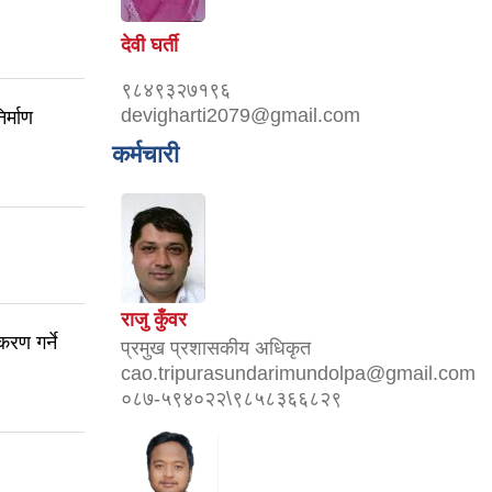
देवी घर्ती
९८४९३२७१९६
devigharti2079@gmail.com
र्माण
कर्मचारी
राजु कुँवर
करण गर्ने
प्रमुख प्रशासकीय अधिकृत
cao.tripurasundarimundolpa@gmail.com
०८७-५९४०२२\९८५८३६६८२९