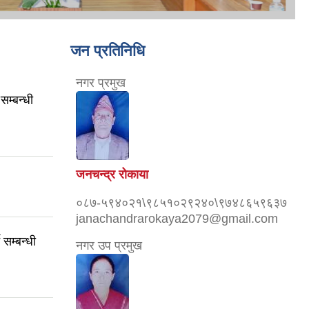
जन प्रतिनिधि
नगर प्रमुख
सम्बन्धी
जनचन्द्र रोकाया
।
०८७-५९४०२१\९८५१०२९२४०\९७४८६५९६३७
janachandrarokaya2079@gmail.com
सम्बन्धी
नगर उप प्रमुख