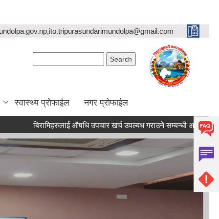
undolpa.gov.np,ito.tripurasundarimundolpa@gmail.com
Search form
Search
स्वास्थ्य प्रोफाईल
नगर प्रोफाईल
बिरामिहरुलाई ‍‌औषधि उपचार खर्च उपल्बध गराउने सम्बन्धी अत्यन्त जरुरी सुचना 