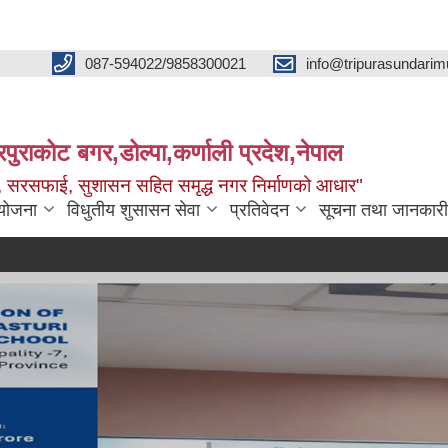
087-594022/9858300021
info@tripurasundarim
िपुराकोट बगर,डोल्पा,कर्णाली प्रदेश,नेपाल
च्छ, सरसफाई, सुशासन सहित समृद्ध नगर निर्माणको आधार"
ियोजना
विधुतीय शुसासन सेवा
प्रतिवेदन
सूचना तथा जानकारी