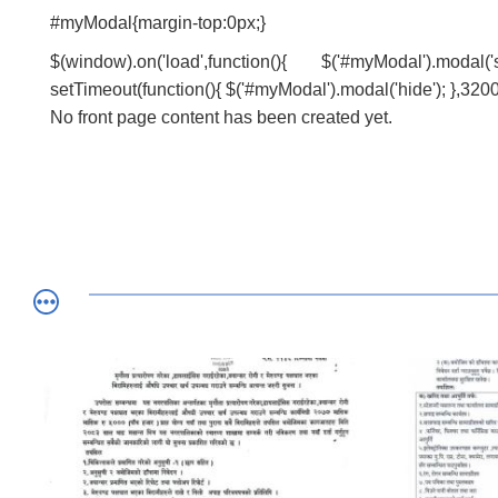
#myModal{margin-top:0px;}
$(window).on('load',function(){ $('#myModal').modal(
setTimeout(function(){ $('#myModal').modal('hide'); },3200
No front page content has been created yet.