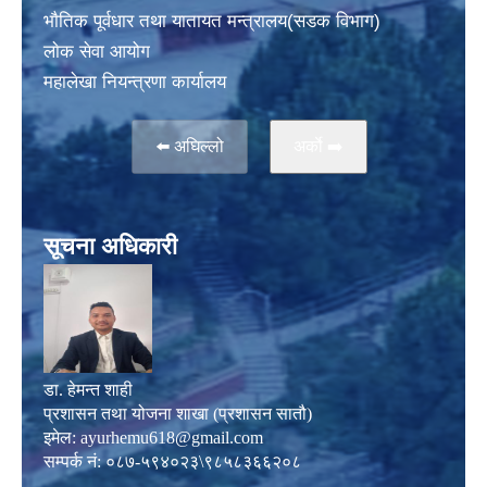
भाैतिक पूर्वधार तथा यातायत मन्त्रालय(सडक विभाग)
लाेक सेवा आयोग
महालेखा नियन्त्रणा कार्यालय
⬅️ अघिल्लो
अर्काे ➡️
सूचना अधिकारी
डा. हेमन्त शाही
प्रशासन तथा योजना शाखा (प्रशासन सातौ)
इमेल:
ayurhemu618@gmail.com
सम्पर्क नं: ०८७-५९४०२३\९८५८३६६२०८