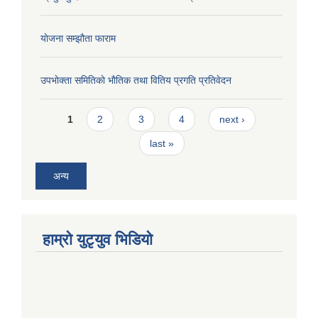
याेजना सम्झौता फाराम
उपभाेक्ता समितिकाे भाैतिक तथा वितिय प्रगति प्रतिवेदन
Pages
1
2
3
4
next ›
last »
अन्य
हाम्राे युटृयुव भिडियाे