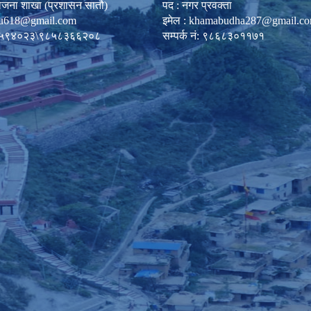
ोजना शाखा (प्रशासन सातौ)
पद : नगर प्रवक्ता
u618@gmail.com
इमेल :
khamabudha287@gmail.c
०८७-५९४०२३\९८५८३६६२०८
सम्पर्क नं: ९८६८३०११७१