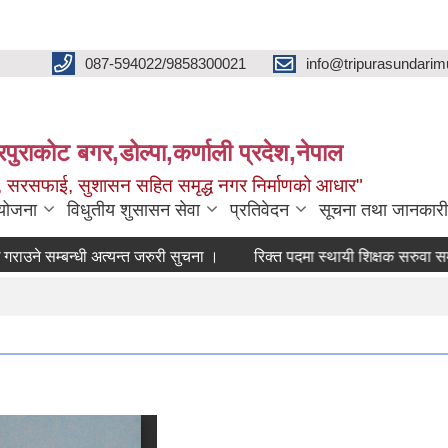
087-594022/9858300021
info@tripurasundarim
िपुराकोट बगर,डोल्पा,कर्णाली प्रदेश,नेपाल
च्छ, सरसफाई, सुशासन सहित समृद्ध नगर निर्माणको आधार"
ियोजना
विधुतीय शुसासन सेवा
प्रतिवेदन
सूचना तथा जानकारी
म्बन्धी अत्यन्त जरुरी सुचना ।
रिक्त पदमा स्थायी शिक्षक सरुवा सम्बन्धी स