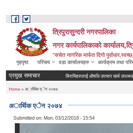
Skip to main content
त्रिपुरासुन्दरी नगरपालिका
नगर कार्यपालिकाको कार्यालय,त्र
"सचेत नागरिक मार्फत दिगो पुर्वाधार,स्व
गृहपृष्ठ
परिचय
वडा कार्यालयहरु
कार्यक्रम तथा पर
प्रमुख समाचार
बिरामिहरुलाई ‍‌औषधि उपचार खर्च उपल्बध गराउने स
You are here
Home
» अार्थिक एेन २०७४
अार्थिक एेन २०७४
Submitted on:
Mon, 03/12/2018 - 15:54