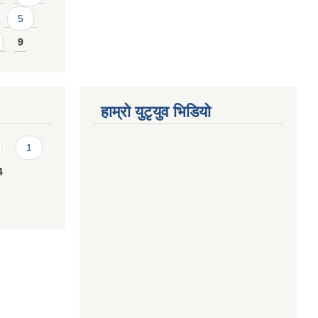
5
9
हाम्राे युटृयुव भिडियाे
1
4