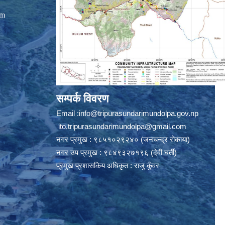
om
सम्पर्क विवरण
Email :
info@tripurasundarimundolpa.gov.np
ito.tripurasundarimundolpa@gmail.com
नगर प्रमुख : ९८५१०२९२४० (जनचन्द्र रोकाया)
नगर उप प्रमुख : ९८४९३२७१९६ (देवी घर्ती)
प्रमुख प्रशासकिय अधिकृत : राजु कुँवर