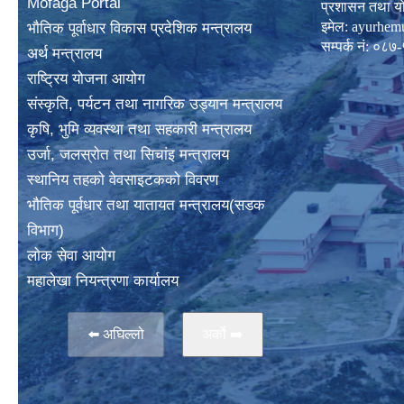
Mofaga Portal
प्रशासन तथा य
इमेल:
ayurhem
भाैतिक पूर्वाधार विकास प्रदेशिक मन्त्रालय
सम्पर्क नं: 
अर्थ मन्त्रालय
राष्ट्रिय योजना आयोग
संस्कृति, पर्यटन तथा नागरिक उड्यान मन्त्रालय
कृषि, भुमि व्यवस्था तथा सहकारी मन्त्रालय
उर्जा, जलस्राेत तथा सिचांइ मन्त्रालय
स्थानिय तहकाे वेवसाइटककाे विवरण
भाैतिक पूर्वधार तथा यातायत मन्त्रालय(सडक
विभाग)
लाेक सेवा आयोग
महालेखा नियन्त्रणा कार्यालय
⬅️ अघिल्लो
अर्काे ➡️