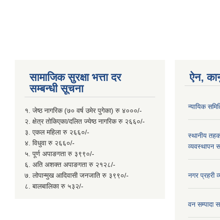
सामाजिक सुरक्षा भत्ता दर
ऐन, कान
सम्बन्धी सूचना
न्यायिक समित
१. जेष्ठ नागरिक (७० वर्ष उमेर पुगेका) रु ४०००/-
२. क्षेत्र तोकिएका/दलित ज्येष्ठ नागरिक रु २६६०/-
३. एकल महिला रु २६६०/-
स्थानीय तहक
४. विधुवा रु २६६०/-
व्यवस्थापन स
५. पूर्ण अपाङगता रु ३९९०/-
६. अति अशक्त अपाङगता रु २१२८/-
७. लोपान्मुख आदिवासी जनजाति रु ३९९०/-
नगर प्रहरी 
८. बालबालिका रु ५३२/-
वन सम्पादा स