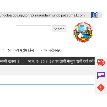
undolpa.gov.np,ito.tripurasundarimundolpa@gmail.com
Search form
Search
स्वास्थ्य प्रोफाईल
नगर प्रोफाईल
ूचना ।
आ.ब. २०८३।०८४ का लागी मौजुदा सूची दर्ता गर्ने सम्बन्धी सूचना ।