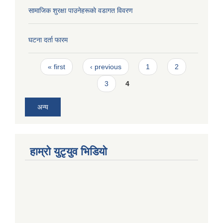
सामाजिक शुरक्षा पाउनेहरूकाे वडागत विवरण
घटना दर्ता फारम
Pages
« first
‹ previous
1
2
3
4
अन्य
हाम्राे युटृयुव भिडियाे