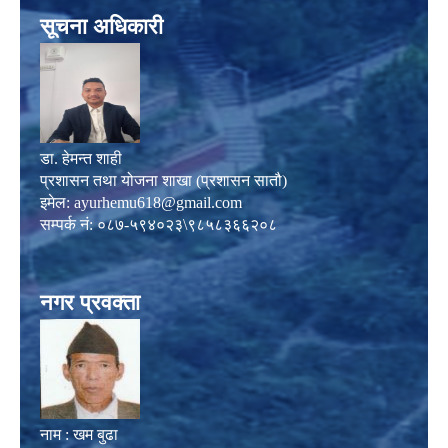
सूचना अधिकारी
डा. हेमन्त शाही
प्रशासन तथा योजना शाखा (प्रशासन सातौ)
इमेल:
ayurhemu618@gmail.com
सम्पर्क नं: ०८७-५९४०२३\९८५८३६६२०८
नगर प्रवक्ता
नाम : खम बुढा