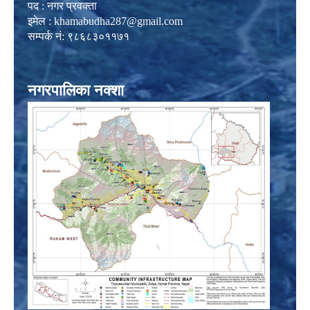
पद : नगर प्रवक्ता
इमेल :
khamabudha287@gmail.com
सम्पर्क नं: ९८६८३०११७१
नगरपालिका नक्शा