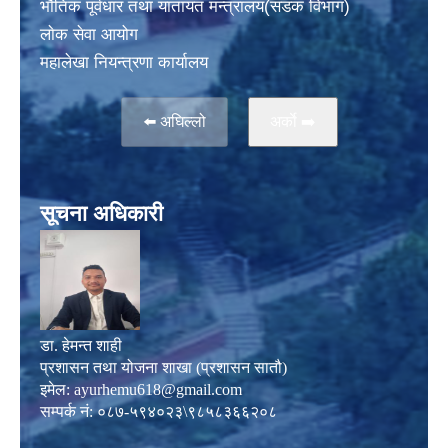
भाैतिक पूर्वधार तथा यातायत मन्त्रालय(सडक विभाग)
लाेक सेवा आयोग
महालेखा नियन्त्रणा कार्यालय
⬅️ अघिल्लो
अर्काे ➡️
सूचना अधिकारी
डा. हेमन्त शाही
प्रशासन तथा योजना शाखा (प्रशासन सातौ)
इमेल:
ayurhemu618@gmail.com
सम्पर्क नं: ०८७-५९४०२३\९८५८३६६२०८