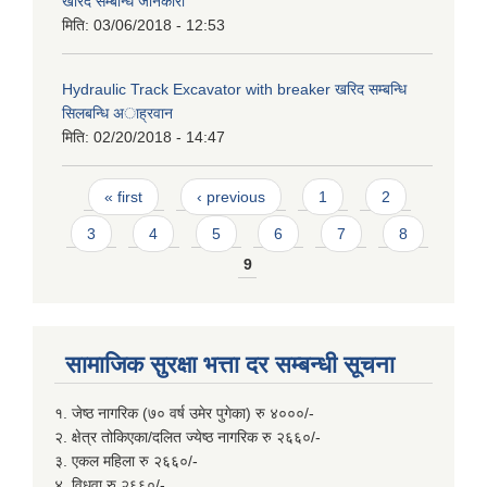
खरिद सम्बन्धि जानकारी
मिति:
03/06/2018 - 12:53
Hydraulic Track Excavator with breaker खरिद सम्बन्धि
सिलबन्धि अाह्रवान
मिति:
02/20/2018 - 14:47
Pages
« first
‹ previous
1
2
3
4
5
6
7
8
9
सामाजिक सुरक्षा भत्ता दर सम्बन्धी सूचना
१. जेष्ठ नागरिक (७० वर्ष उमेर पुगेका) रु ४०००/-
२. क्षेत्र तोकिएका/दलित ज्येष्ठ नागरिक रु २६६०/-
३. एकल महिला रु २६६०/-
४. विधुवा रु २६६०/-