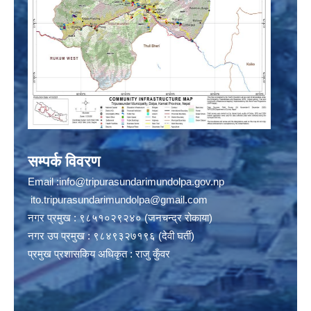
सम्पर्क विवरण
Email :
info@tripurasundarimundolpa.gov.np
ito.tripurasundarimundolpa@gmail.com
नगर प्रमुख : ९८५१०२९२४० (जनचन्द्र रोकाया)
नगर उप प्रमुख : ९८४९३२७१९६ (देवी घर्ती)
प्रमुख प्रशासकिय अधिकृत : राजु कुँवर