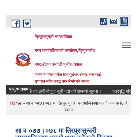
Skip to main content
त्रिपुरासुन्दरी नगरपालिका
नगर कार्यपालिकाको कार्यालय,त्रिपुराकोट
बगर,डोल्पा,कर्णाली प्रदेश,नेपाल
"सचेत नागरिक मार्फत दिगो पुर्वाधार,स्वच्छ, सरसफाई,
सुशासन सहित समृद्ध नगर निर्माणको आधार"
प्रमुख समाचार
 २०८३।०८४ का लागी मौजुदा सूची दर्ता गर्ने सम्बन्धी सूचना ।
स्तरवृद्धि गरिएको सम्बन्
You are here
Home
» आ व ०७७।०७८ मा त्रिपुरासुन्दरी नगरपालिकामा भएकाे आय बजेटकाे
विवरण
आ व ०७७।०७८ मा त्रिपुरासुन्दरी