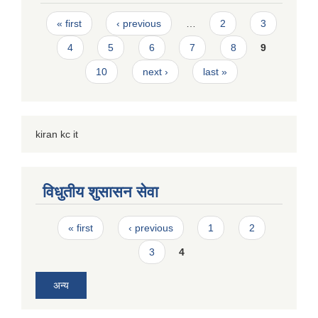
Pages
« first
‹ previous
…
2
3
4
5
6
7
8
9
10
next ›
last »
kiran kc it
विधुतीय शुसासन सेवा
Pages
« first
‹ previous
1
2
3
4
अन्य