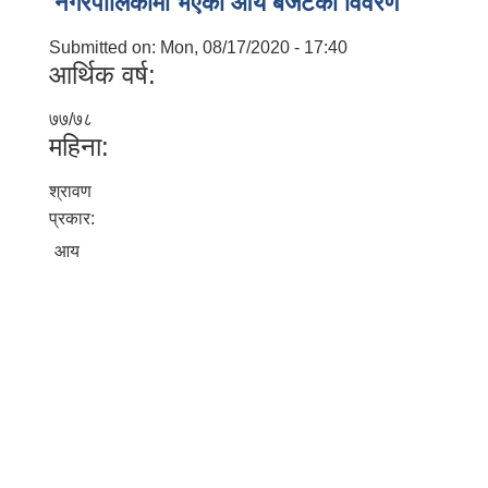
नगरपालिकामा भएकाे आय बजेटकाे विवरण
Submitted on:
Mon, 08/17/2020 - 17:40
आर्थिक वर्ष:
७७/७८
महिना:
श्रावण
प्रकार:
आय
बालि विशेष व्यवसायीक साना पकेट कार्यक्रम सत्ञ्चालन गर्न ईच्छुक लक्षित वर्गवाट प्रस्ताव पेश गर्ने बारे सुचना ।