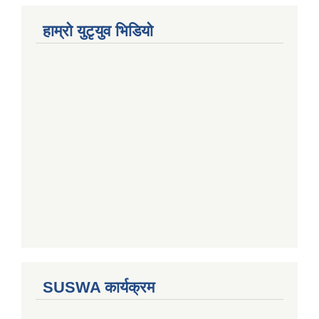
हाम्राे युटृयुव भिडियाे
SUSWA कार्यक्रम