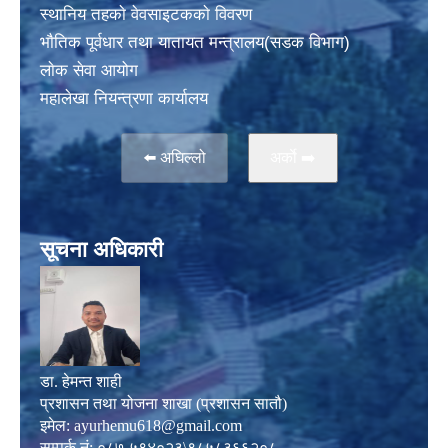
स्थानिय तहकाे वेवसाइटककाे विवरण
भाैतिक पूर्वधार तथा यातायत मन्त्रालय(सडक विभाग)
लाेक सेवा आयोग
महालेखा नियन्त्रणा कार्यालय
⬅️ अघिल्लो
अर्काे ➡️
सूचना अधिकारी
डा. हेमन्त शाही
प्रशासन तथा योजना शाखा (प्रशासन सातौ)
इमेल:
ayurhemu618@gmail.com
सम्पर्क नं: ०८७-५९४०२३\९८५८३६६२०८