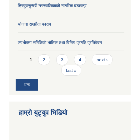
त्रिपुरासुन्दरी नगरपालिकाको नागरिक वडापत्र
याेजना सम्झौता फाराम
उपभाेक्ता समितिकाे भाैतिक तथा वितिय प्रगति प्रतिवेदन
Pages
1
2
3
4
next ›
last »
अन्य
हाम्राे युटृयुव भिडियाे