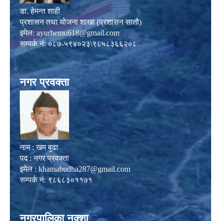
डा. हेमन्त शाही
प्रशासन तथा योजना शाखा (प्रशासन सातौ)
इमेल:
ayurhemu618@gmail.com
सम्पर्क नं: ०८७-५९४०२३\९८५८३६६२०८
नगर प्रवक्ता
नाम : खम बुढा
पद : नगर प्रवक्ता
इमेल :
khamabudha287@gmail.com
सम्पर्क नं: ९८६८३०११७१
नगरपालिका नक्शा