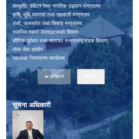
संस्कृति, पर्यटन तथा नागरिक उड्यान मन्त्रालय
कृषि, भुमि व्यवस्था तथा सहकारी मन्त्रालय
उर्जा, जलस्राेत तथा सिचांइ मन्त्रालय
स्थानिय तहकाे वेवसाइटककाे विवरण
भाैतिक पूर्वधार तथा यातायत मन्त्रालय(सडक विभाग)
लाेक सेवा आयोग
महालेखा नियन्त्रणा कार्यालय
⬅️ अघिल्लो
अर्काे ➡️
सूचना अधिकारी