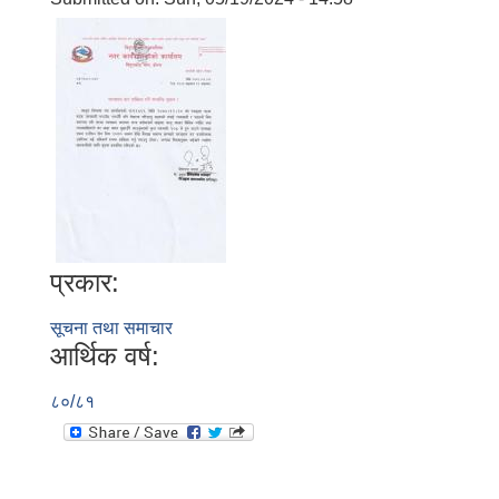
प्रकार:
सूचना तथा समाचार
आर्थिक वर्ष:
८०/८१
बालि विशेष व्यवसायीक साना पकेट कार्यक्रम सत्ञ्चालन गर्न ईच्छुक लक्षित वर्गवाट प्रस्ताव पेश गर्ने बारे सुचना ।