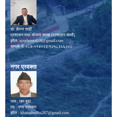
डा. हेमन्त शाही
प्रशासन तथा योजना शाखा (प्रशासन सातौ)
इमेल:
ayurhemu618@gmail.com
सम्पर्क नं: ०८७-५९४०२३\९८५८३६६२०८
नगर प्रवक्ता
नाम : खम बुढा
पद : नगर प्रवक्ता
इमेल :
khamabudha287@gmail.com