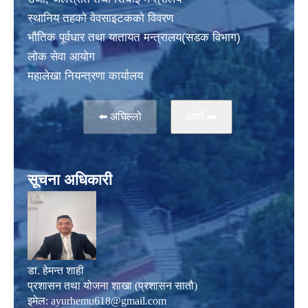
स्थानिय तहकाे वेवसाइटककाे विवरण
भाैतिक पूर्वधार तथा यातायत मन्त्रालय(सडक विभाग)
लाेक सेवा आयोग
महालेखा नियन्त्रणा कार्यालय
⬅️ अघिल्लो
अर्काे ➡️
सूचना अधिकारी
डा. हेमन्त शाही
प्रशासन तथा योजना शाखा (प्रशासन सातौ)
इमेल:
ayurhemu618@gmail.com