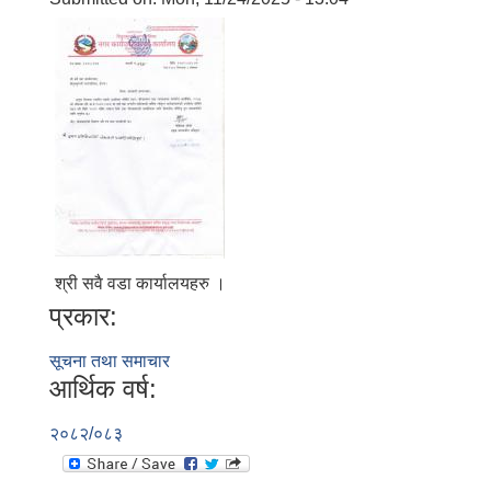
श्री सवै वडा कार्यालयहरु ।
प्रकार:
सूचना तथा समाचार
आर्थिक वर्ष:
२०८२/०८३
बालि विशेष व्यवसायीक साना पकेट कार्यक्रम सत्ञ्चालन गर्न ईच्छुक लक्षित वर्गवाट प्रस्ताव पेश गर्ने बारे सुचना ।