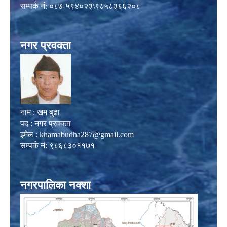
सम्पर्क नं: ०८७-५९४०२३\९८५८३६६२०८
नगर प्रवक्ता
नाम : खम बुढा
पद : नगर प्रवक्ता
इमेल :
khamabudha287@gmail.com
सम्पर्क नं: ९८६८३०११७१
नगरपालिका नक्शा