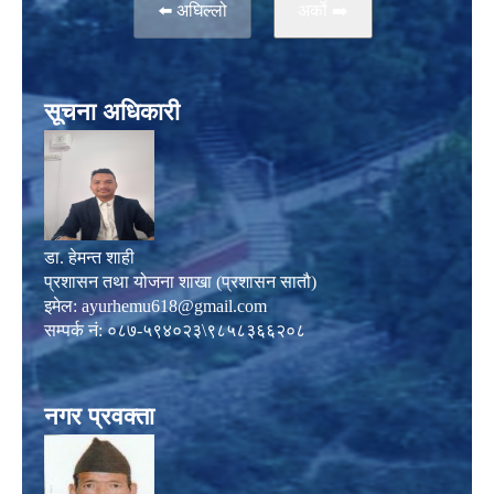
⬅️ अघिल्लो
अर्काे ➡️
सूचना अधिकारी
डा. हेमन्त शाही
प्रशासन तथा योजना शाखा (प्रशासन सातौ)
इमेल:
ayurhemu618@gmail.com
सम्पर्क नं: ०८७-५९४०२३\९८५८३६६२०८
नगर प्रवक्ता