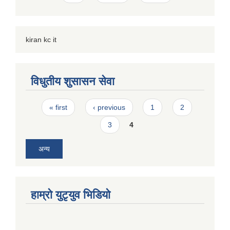
kiran kc it
विधुतीय शुसासन सेवा
Pages
« first
‹ previous
1
2
3
4
अन्य
हाम्राे युटृयुव भिडियाे