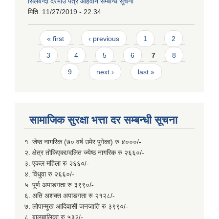
सिलबन्दी दरभाउ पत्र आहवान सम्बन्धि सूचना
मिति:
11/27/2019 - 22:34
Pages
« first
‹ previous
1
2
3
4
5
6
7
8
9
next ›
last »
सामाजिक सुरक्षा भत्ता दर सम्बन्धी सूचना
१. जेष्ठ नागरिक (७० वर्ष उमेर पुगेका) रु ४०००/-
२. क्षेत्र तोकिएका/दलित ज्येष्ठ नागरिक रु २६६०/-
३. एकल महिला रु २६६०/-
४. विधुवा रु २६६०/-
५. पूर्ण अपाङगता रु ३९९०/-
६. अति अशक्त अपाङगता रु २१२८/-
७. लोपान्मुख आदिवासी जनजाति रु ३९९०/-
८. बालबालिका रु ५३२/-