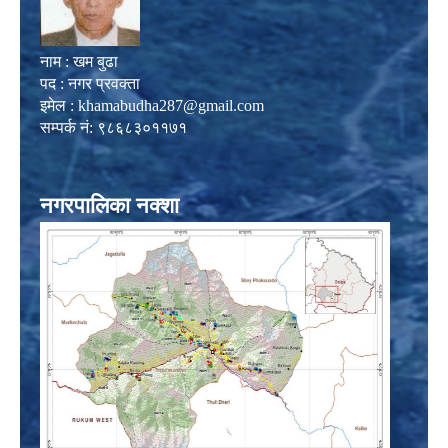
नाम : खम बुढा
पद : नगर प्रवक्ता
इमेल :
khamabudha287@gmail.com
सम्पर्क नं: ९८६८३०११७१
नगरपालिका नक्शा