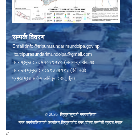
सम्पर्क विवरण
Email :
info@tripurasundarimundolpa.gov.np
ito.tripurasundarimundolpa@gmail.com
नगर प्रमुख : ९८५१०२९२४० (जनचन्द्र रोकाया)
नगर उप प्रमुख : ९८४९३२७१९६ (देवी घर्ती)
प्रमुख प्रशासकिय अधिकृत : राजु कुँवर
© 2026 त्रिपुरासुन्दरी नगरपालिका
नगर कार्यपालिकाको कार्यालय,त्रिपुराकोट बगर,डोल्पा,कर्णाली प्रदेश,नेपाल
//