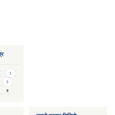
्र
1
5
9