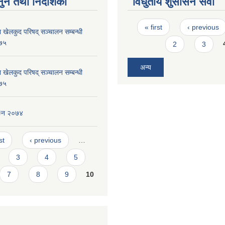
ुन तथा निर्देशिका
विधुतीय शुसासन सेवा
Pages
« first
‹ previous
 खेलकुद परिषद् सञ्चालन सम्बन्धी
०७५
2
3
अन्य
 खेलकुद परिषद् सञ्चालन सम्बन्धी
०७५
ेन २०७४
s
st
‹ previous
…
3
4
5
7
8
9
10