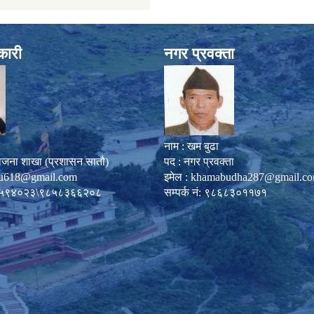
कारी
नगर प्रवक्ता
नाम : खम बुढा
ोजना शाखा (प्रशासन सातौ)
पद : नगर प्रवक्ता
u618@gmail.com
इमेल :
khamabudha287@gmail.c
०८७-५९४०२३\९८५८३६६२०८
सम्पर्क नं: ९८६८३०११७१