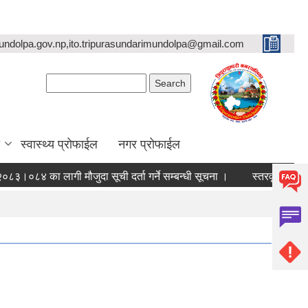
undolpa.gov.np,ito.tripurasundarimundolpa@gmail.com
Search form
Search
स्वास्थ्य प्रोफाईल
नगर प्रोफाईल
का लागी मौजुदा सूची दर्ता गर्ने सम्बन्धी सूचना ।
स्तरवृद्धि गरिएको सम्ब