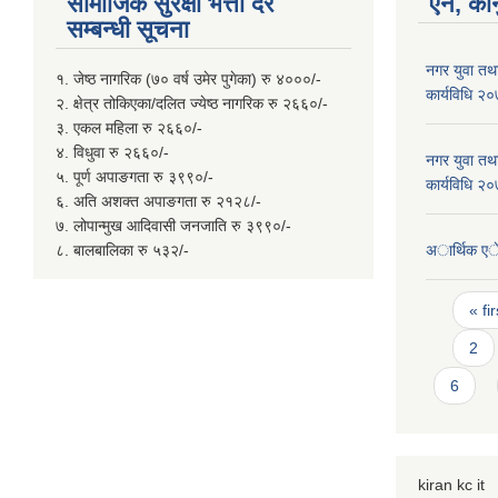
सामाजिक सुरक्षा भत्ता दर
ऐन, कान
सम्बन्धी सूचना
नगर युवा तथा
१. जेष्ठ नागरिक (७० वर्ष उमेर पुगेका) रु ४०००/-
कार्यविधि २
२. क्षेत्र तोकिएका/दलित ज्येष्ठ नागरिक रु २६६०/-
३. एकल महिला रु २६६०/-
४. विधुवा रु २६६०/-
नगर युवा तथा
५. पूर्ण अपाङगता रु ३९९०/-
कार्यविधि २
६. अति अशक्त अपाङगता रु २१२८/-
७. लोपान्मुख आदिवासी जनजाति रु ३९९०/-
८. बालबालिका रु ५३२/-
अार्थिक ए
Page
« fir
2
6
kiran kc it