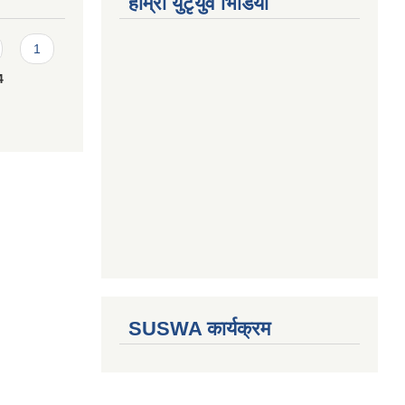
हाम्राे युटृयुव भिडियाे
1
4
SUSWA कार्यक्रम