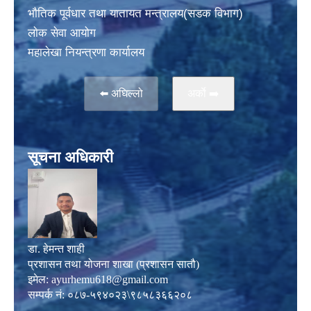
भाैतिक पूर्वधार तथा यातायत मन्त्रालय(सडक विभाग)
लाेक सेवा आयोग
महालेखा नियन्त्रणा कार्यालय
⬅️ अघिल्लो
अर्काे ➡️
सूचना अधिकारी
डा. हेमन्त शाही
प्रशासन तथा योजना शाखा (प्रशासन सातौ)
इमेल:
ayurhemu618@gmail.com
सम्पर्क नं: ०८७-५९४०२३\९८५८३६६२०८