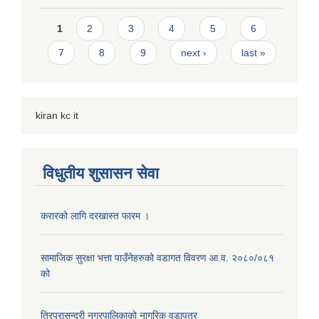
Pages
1
2
3
4
5
6
7
8
9
next ›
last »
kiran kc it
विधुतीय शुसासन सेवा
करारको लागि दरखास्त फारम ।
सामाजिक सुरक्षा भत्ता पाउँनेहरुको वडागत विवरण आ.व. २०८०/०८१
को
त्रिपुरासुन्दरी नगरपालिकाको नागरिक वडापत्र