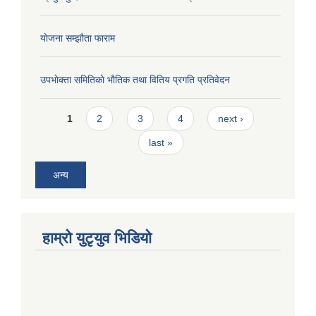
याेजना सम्झौता फाराम
उपभाेक्ता समितिकाे भाैतिक तथा वितिय प्रगति प्रतिवेदन
Pages
1
2
3
4
next ›
last »
अन्य
हाम्राे युटृयुव भिडियाे