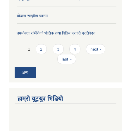
याेजना सम्झौता फाराम
उपभाेक्ता समितिकाे भाैतिक तथा वितिय प्रगति प्रतिवेदन
Pages
1
2
3
4
next ›
last »
अन्य
हाम्राे युटृयुव भिडियाे