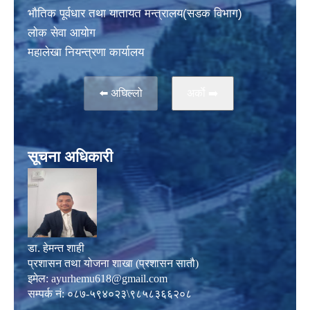
भाैतिक पूर्वधार तथा यातायत मन्त्रालय(सडक विभाग)
लाेक सेवा आयोग
महालेखा नियन्त्रणा कार्यालय
⬅️ अघिल्लो
अर्काे ➡️
सूचना अधिकारी
डा. हेमन्त शाही
प्रशासन तथा योजना शाखा (प्रशासन सातौ)
इमेल:
ayurhemu618@gmail.com
सम्पर्क नं: ०८७-५९४०२३\९८५८३६६२०८