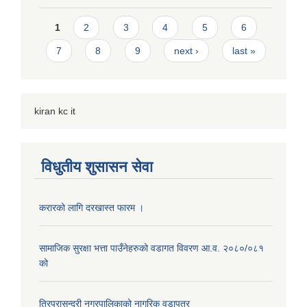
Pages
1
2
3
4
5
6
7
8
9
next ›
last »
kiran kc it
विधुतीय शुसासन सेवा
करारको लागि दरखास्त फारम ।
सामाजिक सुरक्षा भत्ता पाउँनेहरुको वडागत विवरण आ.व. २०८०/०८१
को
त्रिपुरासुन्दरी नगरपालिकाको नागरिक वडापत्र