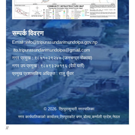
सम्पर्क विवरण
Email :
info@tripurasundarimundolpa.gov.np
ito.tripurasundarimundolpa@gmail.com
नगर प्रमुख : ९८५१०२९२४० (जनचन्द्र रोकाया)
नगर उप प्रमुख : ९८४९३२७१९६ (देवी घर्ती)
प्रमुख प्रशासकिय अधिकृत : राजु कुँवर
© 2026 त्रिपुरासुन्दरी नगरपालिका
नगर कार्यपालिकाको कार्यालय,त्रिपुराकोट बगर,डोल्पा,कर्णाली प्रदेश,नेपाल
//