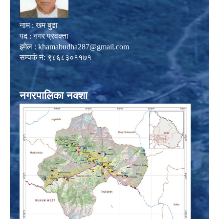
नाम : खम बुढा
पद : नगर प्रवक्ता
इमेल :
khamabudha287@gmail.com
सम्पर्क नं: ९८६८३०११७१
नगरपालिका नक्शा