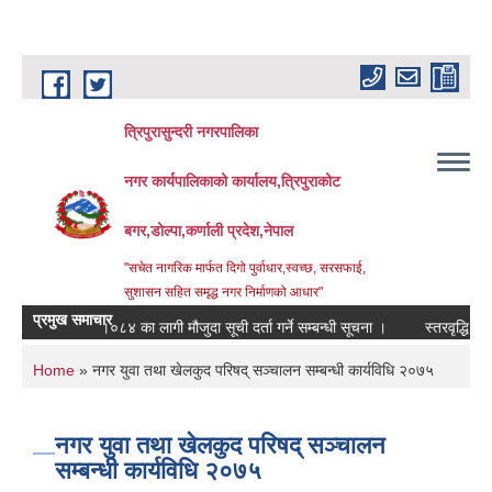
Skip to main content
त्रिपुरासुन्दरी नगरपालिका
नगर कार्यपालिकाको कार्यालय,त्रिपुराकोट
बगर,डोल्पा,कर्णाली प्रदेश,नेपाल
"सचेत नागरिक मार्फत दिगो पुर्वाधार,स्वच्छ, सरसफाई,
सुशासन सहित समृद्ध नगर निर्माणको आधार"
प्रमुख समाचार
.ब. २०८३।०८४ का लागी मौजुदा सूची दर्ता गर्ने सम्बन्धी सूचना ।
स्तरवृद्धि गरिएको स
You are here
Home
» नगर युवा तथा खेलकुद परिषद् सञ्चालन सम्बन्धी कार्यविधि २०७५
नगर युवा तथा खेलकुद परिषद् सञ्चालन
सम्बन्धी कार्यविधि २०७५