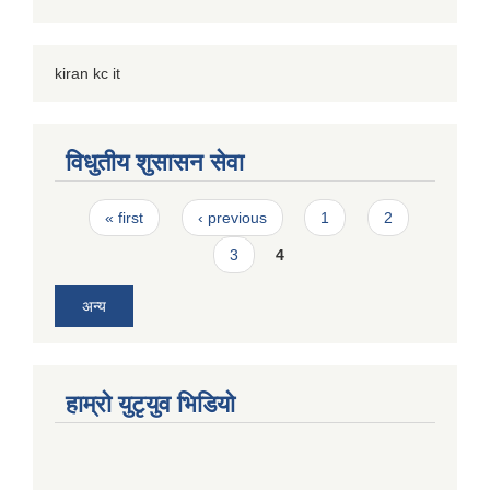
kiran kc it
विधुतीय शुसासन सेवा
Pages
« first
‹ previous
1
2
3
4
अन्य
हाम्राे युटृयुव भिडियाे