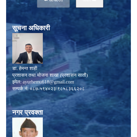
सूचना अधिकारी
डा. हेमन्त शाही
प्रशासन तथा योजना शाखा (प्रशासन सातौ)
इमेल:
ayurhemu618@gmail.com
सम्पर्क नं: ०८७-५९४०२३\९८५८३६६२०८
नगर प्रवक्ता