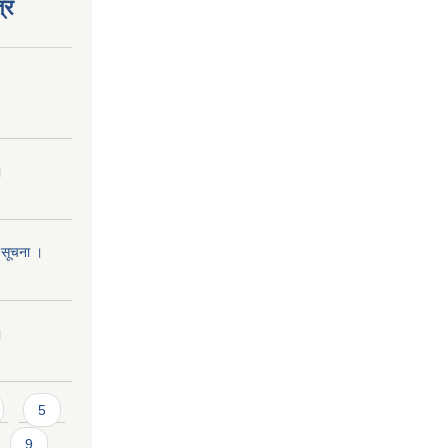
्र
।
ि सूचना ।
।
5
9