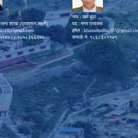
नाम : खम बुढा
ोजना शाखा (प्रशासन सातौ)
पद : नगर प्रवक्ता
u618@gmail.com
इमेल :
khamabudha287@gmail.c
०८७-५९४०२३\९८५८३६६२०८
सम्पर्क नं: ९८६८३०११७१