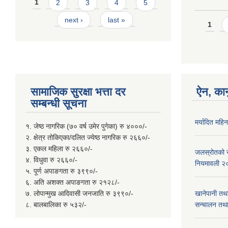
Pages
1
2
3
4
5
next ›
last »
Page
1
सामाजिक सुरक्षा भत्ता दर
ऐन, कान
सम्बन्धी सूचना
मर्यादित महि
१. जेष्ठ नागरिक (७० वर्ष उमेर पुगेका) रु ४०००/-
२. क्षेत्र तोकिएका/दलित ज्येष्ठ नागरिक रु २६६०/-
३. एकल महिला रु २६६०/-
जलस्रोतको सम
४. विधुवा रु २६६०/-
नियमावली २
५. पूर्ण अपाङगता रु ३९९०/-
६. अति अशक्त अपाङगता रु २१२८/-
७. लोपान्मुख आदिवासी जनजाति रु ३९९०/-
खानेपानी तथ
८. बालबालिका रु ५३२/-
सन्चालन तथा