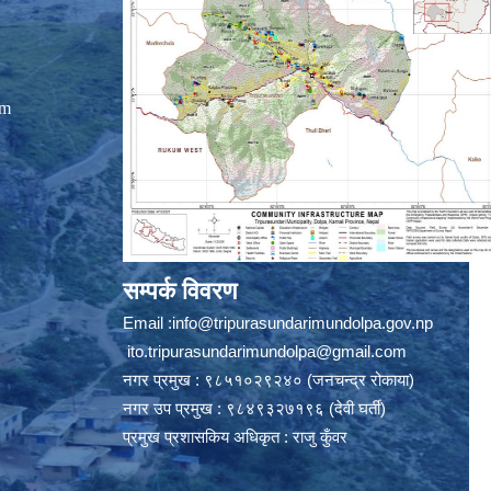
om
सम्पर्क विवरण
Email :
info@tripurasundarimundolpa.gov.np
ito.tripurasundarimundolpa@gmail.com
नगर प्रमुख : ९८५१०२९२४० (जनचन्द्र रोकाया)
नगर उप प्रमुख : ९८४९३२७१९६ (देवी घर्ती)
प्रमुख प्रशासकिय अधिकृत : राजु कुँवर