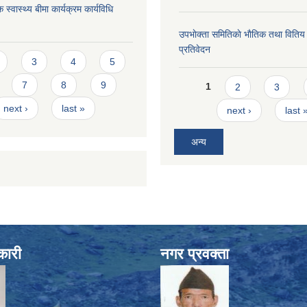
 स्वास्थ्य बीमा कार्यक्रम कार्यविधि
उपभाेक्ता समितिकाे भाैतिक तथा वितिय
प्रतिवेदन
s
3
4
5
Pages
7
8
9
1
2
3
next ›
last »
next ›
last 
अन्य
कारी
नगर प्रवक्ता