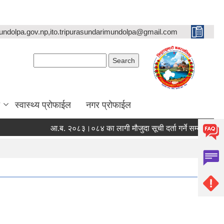
undolpa.gov.np,ito.tripurasundarimundolpa@gmail.com
Search form
Search
स्वास्थ्य प्रोफाईल
नगर प्रोफाईल
आ.ब. २०८३।०८४ का लागी मौजुदा सूची दर्ता गर्ने सम्बन्धी सूचना ।