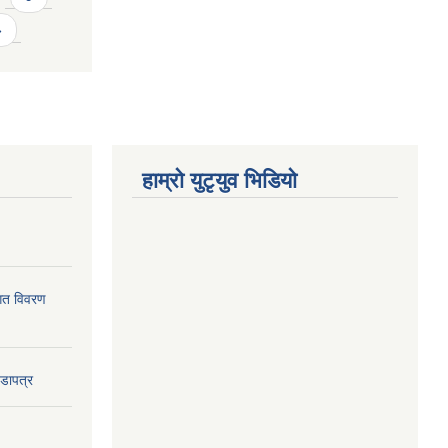
»
हाम्राे युटृयुव भिडियाे
ागत विवरण
वडापत्र