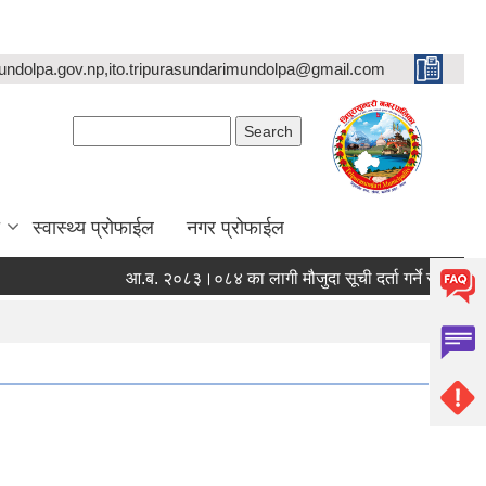
undolpa.gov.np,ito.tripurasundarimundolpa@gmail.com
Search form
Search
स्वास्थ्य प्रोफाईल
नगर प्रोफाईल
आ.ब. २०८३।०८४ का लागी मौजुदा सूची दर्ता गर्ने सम्बन्धी सूचना ।