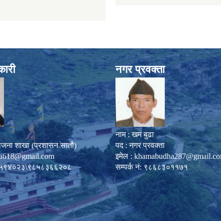
कारी
नगर प्रवक्ता
नाम : खम बुढा
ोजना शाखा (प्रशासन सातौ)
पद : नगर प्रवक्ता
u618@gmail.com
इमेल :
khamabudha287@gmail.c
०८७-५९४०२३\९८५८३६६२०८
सम्पर्क नं: ९८६८३०११७१