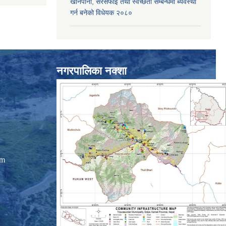
खानेपानी, सरसफाइ तथा स्वच्छता सम्बन्धमा ब्यवस्था
गर्न बनेको विधेयक २०८०
नगरपालिका नक्शा
om