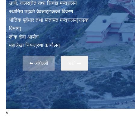
उर्जा, जलस्राेत तथा सिचांइ मन्त्रालय
स्थानिय तहकाे वेवसाइटककाे विवरण
भाैतिक पूर्वधार तथा यातायत मन्त्रालय(सडक
विभाग)
लाेक सेवा आयोग
महालेखा नियन्त्रणा कार्यालय
⬅️ अघिल्लो
अर्काे ➡️
//