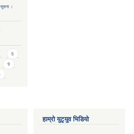
ि सूचना ।
।
5
9
»
हाम्राे युटृयुव भिडियाे