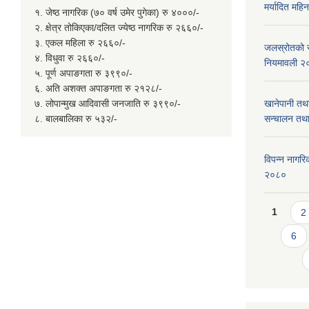
मर्यादित महि
१. जेष्ठ नागरिक (७० वर्ष उमेर पुगेका) रु ४०००/-
२. क्षेत्र तोकिएका/दलित ज्येष्ठ नागरिक रु २६६०/-
३. एकल महिला रु २६६०/-
जलस्रोतको सम
४. विधुवा रु २६६०/-
नियमावली २
५. पूर्ण अपाङगता रु ३९९०/-
६. अति अशक्त अपाङगता रु २१२८/-
७. लोपान्मुख आदिवासी जनजाति रु ३९९०/-
खानेपानी तथ
८. बालबालिका रु ५३२/-
सन्चालन तथा
विपन्न नागरिक
२०८०
Page
1
2
6