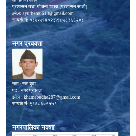
प्रशासन तथा योजना शाखा (प्रशासन सातौ)
इमेल:
ayurhemu618@gmail.com
सम्पर्क नं: ०८७-५९४०२३\९८५८३६६२०८
नगर प्रवक्ता
नाम : खम बुढा
पद : नगर प्रवक्ता
इमेल :
khamabudha287@gmail.com
सम्पर्क नं: ९८६८३०११७१
नगरपालिका नक्शा