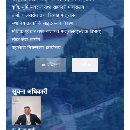
कृषि, भुमि व्यवस्था तथा सहकारी मन्त्रालय
उर्जा, जलस्राेत तथा सिचांइ मन्त्रालय
स्थानिय तहकाे वेवसाइटककाे विवरण
भाैतिक पूर्वधार तथा यातायत मन्त्रालय(सडक विभाग)
लाेक सेवा आयोग
महालेखा नियन्त्रणा कार्यालय
⬅️ अघिल्लो
अर्काे ➡️
सूचना अधिकारी
डा. हेमन्त शाही