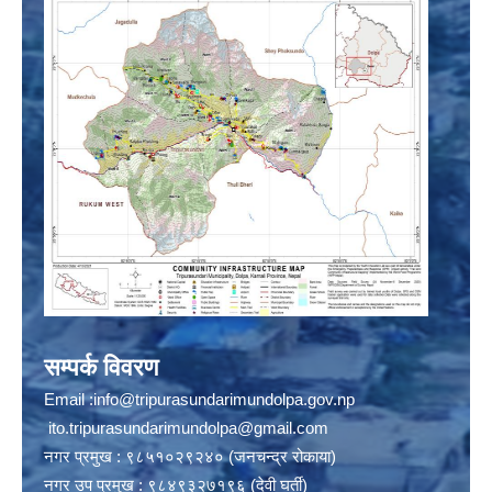
सम्पर्क विवरण
Email :
info@tripurasundarimundolpa.gov.np
ito.tripurasundarimundolpa@gmail.com
नगर प्रमुख : ९८५१०२९२४० (जनचन्द्र रोकाया)
नगर उप प्रमुख : ९८४९३२७१९६ (देवी घर्ती)