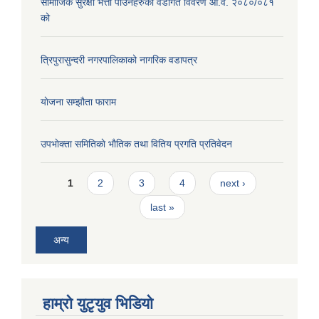
सामाजिक सुरक्षा भत्ता पाउँनेहरुको वडागत विवरण आ.व. २०८०/०८१
को
त्रिपुरासुन्दरी नगरपालिकाको नागरिक वडापत्र
याेजना सम्झौता फाराम
उपभाेक्ता समितिकाे भाैतिक तथा वितिय प्रगति प्रतिवेदन
Pages
1
2
3
4
next ›
last »
अन्य
हाम्राे युटृयुव भिडियाे