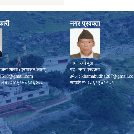
कारी
नगर प्रवक्ता
नाम : खम बुढा
ोजना शाखा (प्रशासन सातौ)
पद : नगर प्रवक्ता
u618@gmail.com
इमेल :
khamabudha287@gmail.c
०८७-५९४०२३\९८५८३६६२०८
सम्पर्क नं: ९८६८३०११७१