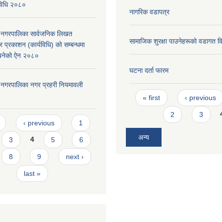
्यविधि २०८०
नागरिक वडापत्र
दरी नगरपालिका सार्वजनिक लिखत
सामाजिक शुरक्षा पाउनेहरूकाे वडागत 
 प्रकाशन (कार्यविधि) को सम्बन्धमा
न बनेको ऐन २०८०
घटना दर्ता फारम
दरी नगरपालिका नगर प्रहरी नियमावली
Pages
« first
‹ previous
2
3
s
‹ previous
1
अन्य
3
4
5
6
8
9
next ›
last »