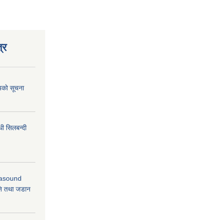
्र
शयको सूचना
धी सिलबन्दी
rasound
ि तथा जडान