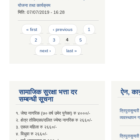
योजना तथा कार्यक्रम
मिति:
07/07/2019 - 16:28
Pages
« first
‹ previous
1
2
3
4
5
next ›
last »
सामाजिक सुरक्षा भत्ता दर
ऐन, कान
सम्बन्धी सूचना
त्रिपुरासुन्द
१. जेष्ठ नागरिक (७० वर्ष उमेर पुगेका) रु ४०००/-
व्यवस्थापन गर
२. क्षेत्र तोकिएका/दलित ज्येष्ठ नागरिक रु २६६०/-
३. एकल महिला रु २६६०/-
४. विधुवा रु २६६०/-
त्रिपुरासुन्द