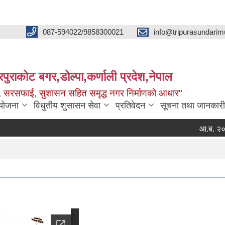
087-594022/9858300021
info@tripurasundarim
िपुराकोट बगर,डोल्पा,कर्णाली प्रदेश,नेपाल
च्छ, सरसफाई, सुशासन सहित समृद्ध नगर निर्माणको आधार"
ियोजना
विधुतीय शुसासन सेवा
प्रतिवेदन
सूचना तथा जानकारी
आ.ब. २०८३।०८४ क