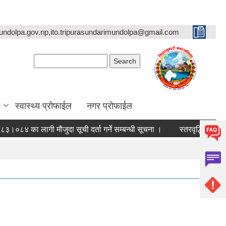
undolpa.gov.np,ito.tripurasundarimundolpa@gmail.com
Search form
Search
स्वास्थ्य प्रोफाईल
नगर प्रोफाईल
ा लागी मौजुदा सूची दर्ता गर्ने सम्बन्धी सूचना ।
स्तरवृद्धि गरिएको सम्बन्