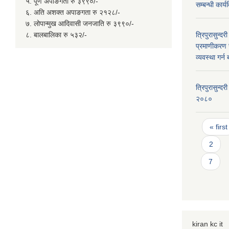
५. पूर्ण अपाङगता रु ३९९०/-
सम्बन्धी कार
६. अति अशक्त अपाङगता रु २१२८/-
७. लोपान्मुख आदिवासी जनजाति रु ३९९०/-
८. बालबालिका रु ५३२/-
त्रिपुरासुन्
प्रमाणीकरण र
व्यवस्था गर्
त्रिपुरासुन्
२०८०
Page
« first
2
7
kiran kc it