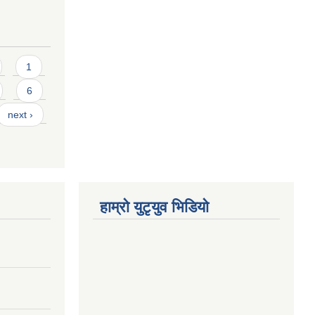
1
6
next ›
हाम्राे युटृयुव भिडियाे