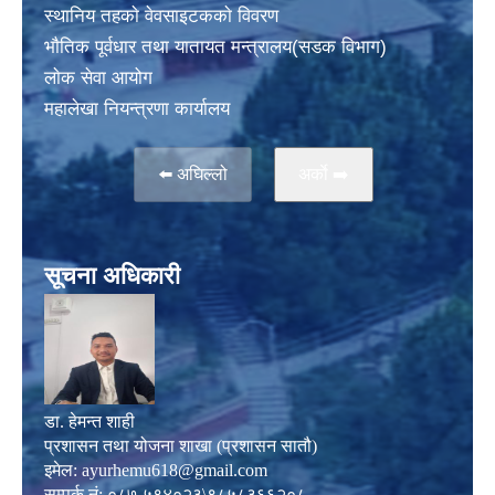
स्थानिय तहकाे वेवसाइटककाे विवरण
भाैतिक पूर्वधार तथा यातायत मन्त्रालय(सडक विभाग)
लाेक सेवा आयोग
महालेखा नियन्त्रणा कार्यालय
⬅️ अघिल्लो
अर्काे ➡️
सूचना अधिकारी
डा. हेमन्त शाही
प्रशासन तथा योजना शाखा (प्रशासन सातौ)
इमेल:
ayurhemu618@gmail.com
सम्पर्क नं: ०८७-५९४०२३\९८५८३६६२०८