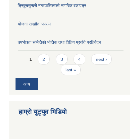
त्रिपुरासुन्दरी नगरपालिकाको नागरिक वडापत्र
याेजना सम्झौता फाराम
उपभाेक्ता समितिकाे भाैतिक तथा वितिय प्रगति प्रतिवेदन
Pages
1
2
3
4
next ›
last »
अन्य
हाम्राे युटृयुव भिडियाे