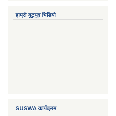
हाम्राे युटृयुव भिडियाे
SUSWA कार्यक्रम