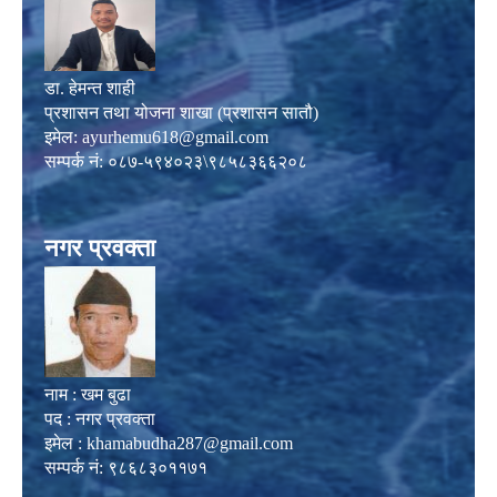
डा. हेमन्त शाही
प्रशासन तथा योजना शाखा (प्रशासन सातौ)
इमेल:
ayurhemu618@gmail.com
सम्पर्क नं: ०८७-५९४०२३\९८५८३६६२०८
नगर प्रवक्ता
नाम : खम बुढा
पद : नगर प्रवक्ता
इमेल :
khamabudha287@gmail.com
सम्पर्क नं: ९८६८३०११७१