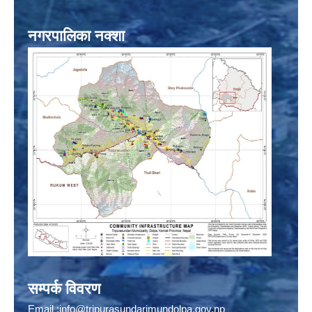
नगरपालिका नक्शा
सम्पर्क विवरण
Email :
info@tripurasundarimundolpa.gov.np