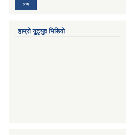
अन्य
हाम्राे युटृयुव भिडियाे