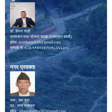
डा. हेमन्त शाही
प्रशासन तथा योजना शाखा (प्रशासन सातौ)
इमेल:
ayurhemu618@gmail.com
सम्पर्क नं: ०८७-५९४०२३\९८५८३६६२०८
नगर प्रवक्ता
नाम : खम बुढा
पद : नगर प्रवक्ता
इमेल :
khamabudha287@gmail.com