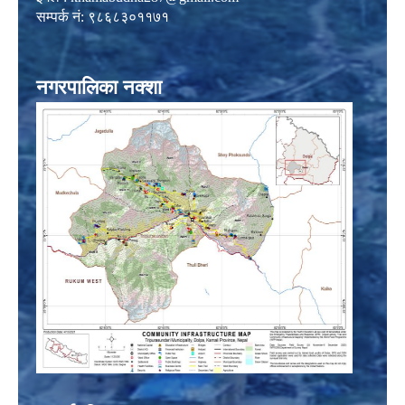
सम्पर्क नं: ९८६८३०११७१
नगरपालिका नक्शा