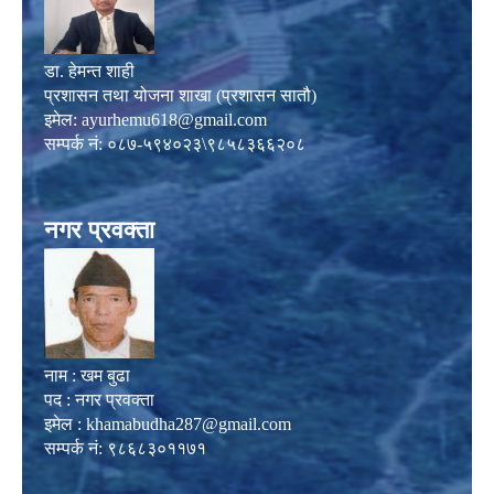
डा. हेमन्त शाही
प्रशासन तथा योजना शाखा (प्रशासन सातौ)
इमेल:
ayurhemu618@gmail.com
सम्पर्क नं: ०८७-५९४०२३\९८५८३६६२०८
नगर प्रवक्ता
नाम : खम बुढा
पद : नगर प्रवक्ता
इमेल :
khamabudha287@gmail.com
सम्पर्क नं: ९८६८३०११७१