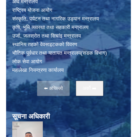
अर्थ मन्त्रालय
राष्ट्रिय योजना आयोग
संस्कृति, पर्यटन तथा नागरिक उड्यान मन्त्रालय
कृषि, भुमि व्यवस्था तथा सहकारी मन्त्रालय
उर्जा, जलस्राेत तथा सिचांइ मन्त्रालय
स्थानिय तहकाे वेवसाइटककाे विवरण
भाैतिक पूर्वधार तथा यातायत मन्त्रालय(सडक विभाग)
लाेक सेवा आयोग
महालेखा नियन्त्रणा कार्यालय
⬅️ अघिल्लो
अर्काे ➡️
सूचना अधिकारी