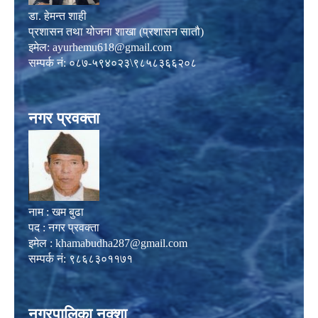
डा. हेमन्त शाही
प्रशासन तथा योजना शाखा (प्रशासन सातौ)
इमेल:
ayurhemu618@gmail.com
सम्पर्क नं: ०८७-५९४०२३\९८५८३६६२०८
नगर प्रवक्ता
नाम : खम बुढा
पद : नगर प्रवक्ता
इमेल :
khamabudha287@gmail.com
सम्पर्क नं: ९८६८३०११७१
नगरपालिका नक्शा