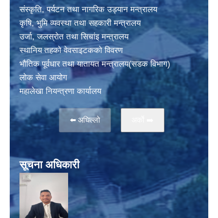
संस्कृति, पर्यटन तथा नागरिक उड्यान मन्त्रालय
कृषि, भुमि व्यवस्था तथा सहकारी मन्त्रालय
उर्जा, जलस्राेत तथा सिचांइ मन्त्रालय
स्थानिय तहकाे वेवसाइटककाे विवरण
भाैतिक पूर्वधार तथा यातायत मन्त्रालय(सडक विभाग)
लाेक सेवा आयोग
महालेखा नियन्त्रणा कार्यालय
⬅️ अघिल्लो
अर्काे ➡️
सूचना अधिकारी