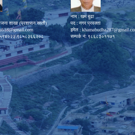
नाम : खम बुढा
ोजना शाखा (प्रशासन सातौ)
पद : नगर प्रवक्ता
u618@gmail.com
इमेल :
khamabudha287@gmail.c
०८७-५९४०२३\९८५८३६६२०८
सम्पर्क नं: ९८६८३०११७१