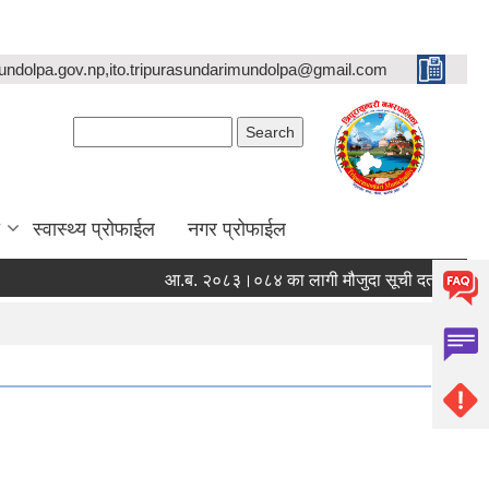
undolpa.gov.np,ito.tripurasundarimundolpa@gmail.com
Search form
Search
स्वास्थ्य प्रोफाईल
नगर प्रोफाईल
आ.ब. २०८३।०८४ का लागी मौजुदा सूची दर्ता गर्ने सम्बन्धी सू