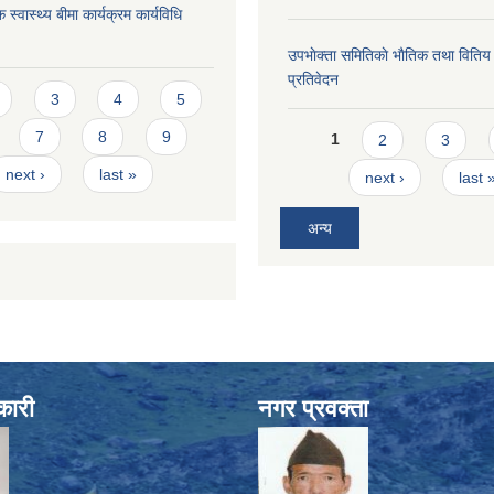
 स्वास्थ्य बीमा कार्यक्रम कार्यविधि
उपभाेक्ता समितिकाे भाैतिक तथा वितिय
प्रतिवेदन
s
3
4
5
Pages
7
8
9
1
2
3
next ›
last »
next ›
last 
अन्य
कारी
नगर प्रवक्ता