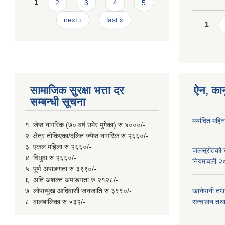
Pages
1
2
3
4
5
next ›
last »
Page
1
सामाजिक सुरक्षा भत्ता दर
ऐन, कान
सम्बन्धी सूचना
मर्यादित महि
१. जेष्ठ नागरिक (७० वर्ष उमेर पुगेका) रु ४०००/-
२. क्षेत्र तोकिएका/दलित ज्येष्ठ नागरिक रु २६६०/-
३. एकल महिला रु २६६०/-
जलस्रोतको सम
४. विधुवा रु २६६०/-
नियमावली २
५. पूर्ण अपाङगता रु ३९९०/-
६. अति अशक्त अपाङगता रु २१२८/-
७. लोपान्मुख आदिवासी जनजाति रु ३९९०/-
खानेपानी तथ
८. बालबालिका रु ५३२/-
सन्चालन तथा