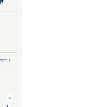
्र
।
ि सूचना ।
।
5
9