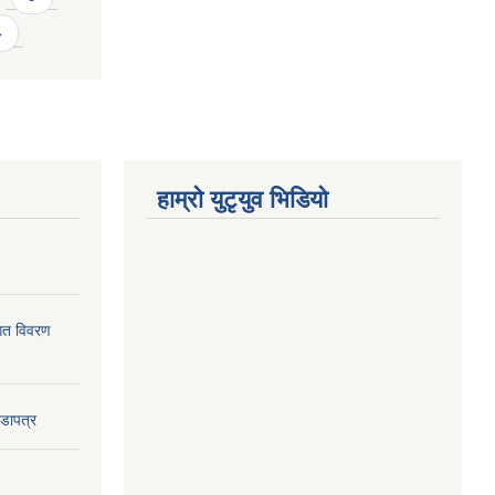
»
हाम्राे युटृयुव भिडियाे
ागत विवरण
वडापत्र