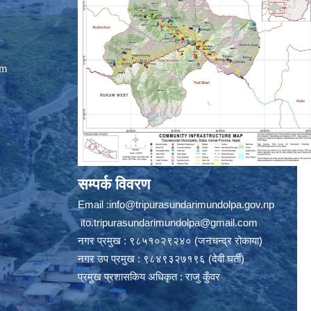
om
सम्पर्क विवरण
Email :
info@tripurasundarimundolpa.gov.np
ito.tripurasundarimundolpa@gmail.com
नगर प्रमुख : ९८५१०२९२४० (जनचन्द्र रोकाया)
नगर उप प्रमुख : ९८४९३२७१९६ (देवी घर्ती)
प्रमुख प्रशासकिय अधिकृत : राजु कुँवर