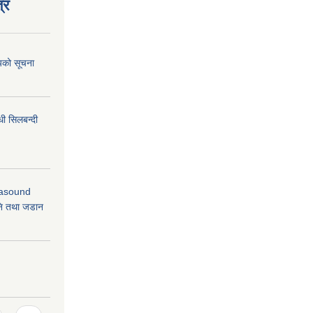
्र
शयको सूचना
धी सिलबन्दी
rasound
ि तथा जडान