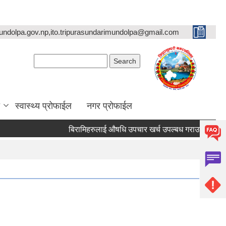
undolpa.gov.np,ito.tripurasundarimundolpa@gmail.com
Search form
Search
स्वास्थ्य प्रोफाईल
नगर प्रोफाईल
बिरामिहरुलाई ‍‌औषधि उपचार खर्च उपल्बध गराउने सम्बन्धी अत्यन्