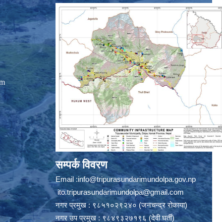
om
सम्पर्क विवरण
Email :
info@tripurasundarimundolpa.gov.np
ito.tripurasundarimundolpa@gmail.com
नगर प्रमुख : ९८५१०२९२४० (जनचन्द्र रोकाया)
नगर उप प्रमुख : ९८४९३२७१९६ (देवी घर्ती)