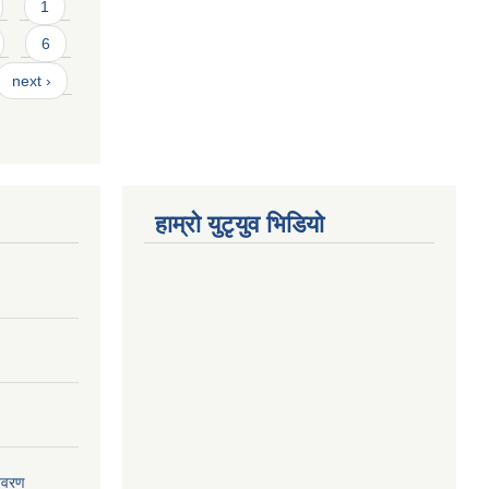
1
6
next ›
हाम्राे युटृयुव भिडियाे
विवरण