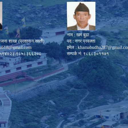
नाम : खम बुढा
ोजना शाखा (प्रशासन सातौ)
पद : नगर प्रवक्ता
u618@gmail.com
इमेल :
khamabudha287@gmail.c
०८७-५९४०२३\९८५८३६६२०८
सम्पर्क नं: ९८६८३०११७१