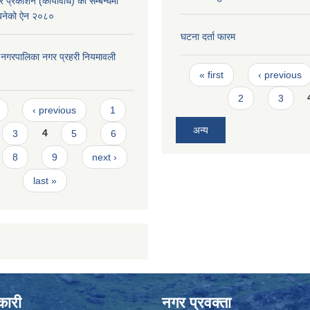
 प्रकाशन (कार्यविधि) को सम्बन्धमा
न बनेको ऐन २०८०
घटना दर्ता फारम
दरी नगरपालिका नगर प्रहरी नियमावली
Pages
« first
‹ previous
2
3
s
‹ previous
1
अन्य
3
4
5
6
8
9
next ›
last »
कारी
नगर प्रवक्ता