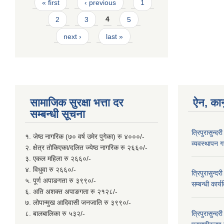
Pages
« first
‹ previous
1
2
3
4
5
next ›
last »
सामाजिक सुरक्षा भत्ता दर
ऐन, कान
सम्बन्धी सूचना
त्रिपुरासुन्द
१. जेष्ठ नागरिक (७० वर्ष उमेर पुगेका) रु ४०००/-
व्यवस्थापन गर
२. क्षेत्र तोकिएका/दलित ज्येष्ठ नागरिक रु २६६०/-
३. एकल महिला रु २६६०/-
४. विधुवा रु २६६०/-
त्रिपुरासुन्द
५. पूर्ण अपाङगता रु ३९९०/-
सम्बन्धी कार
६. अति अशक्त अपाङगता रु २१२८/-
७. लोपान्मुख आदिवासी जनजाति रु ३९९०/-
८. बालबालिका रु ५३२/-
त्रिपुरासुन्