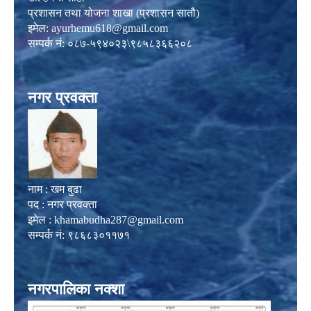
प्रशासन तथा योजना शाखा (प्रशासन सातौ)
इमेल:
ayurhemu618@gmail.com
सम्पर्क नं: ०८७-५९४०२३\९८५८३६६२०८
नगर प्रवक्ता
नाम : खम बुढा
पद : नगर प्रवक्ता
इमेल :
khamabudha287@gmail.com
सम्पर्क नं: ९८६८३०११७१
नगरपालिका नक्शा