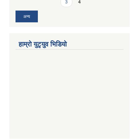
3
4
अन्य
हाम्राे युटृयुव भिडियाे