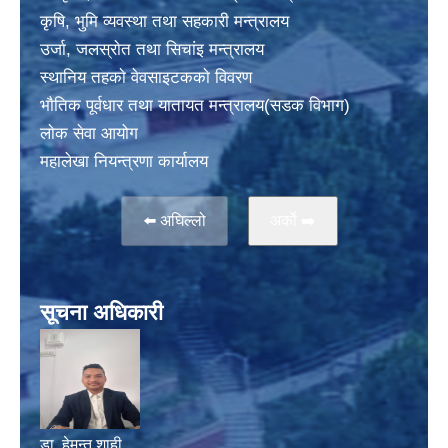
कृषि, भुमि व्यवस्था तथा सहकारी मन्त्रालय
उर्जा, जलस्राेत तथा सिचांइ मन्त्रालय
स्थानिय तहकाे वेवसाइटककाे विवरण
भाैतिक पूर्वधार तथा यातायत मन्त्रालय(सडक विभाग)
लाेक सेवा आयोग
महालेखा नियन्त्रणा कार्यालय
⬅️ अघिल्लो
अर्काे ➡️
सूचना अधिकारी
डा. हेमन्त शाही