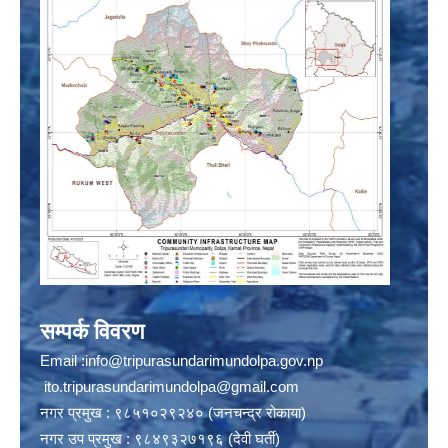
सम्पर्क विवरण
Email :
info@tripurasundarimundolpa.gov.np
ito.tripurasundarimundolpa@gmail.com
नगर प्रमुख : ९८५१०२९२४० (जनचन्द्र रोकाया)
नगर उप प्रमुख : ९८४९३२७१९६ (देवी घर्ती)