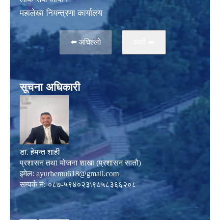
महालेखा नियन्त्रणा कार्यालय
⬅️ अघिल्लो
अर्काे ➡️
सूचना अधिकारी
डा. हेमन्त शाही
प्रशासन तथा योजना शाखा (प्रशासन सातौ)
इमेल:
ayurhemu618@gmail.com
सम्पर्क नं: ०८७-५९४०२३\९८५८३६६२०८