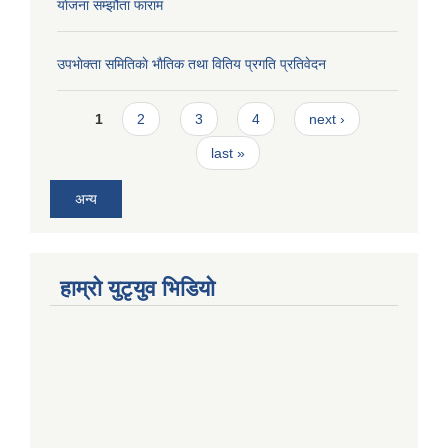
याेजना सम्झौता फाराम
उपभाेक्ता समितिकाे भाैतिक तथा वितिय प्रगति प्रतिवेदन
Pages
1
2
3
4
next ›
last »
अन्य
हाम्राे युटृयुव भिडियाे