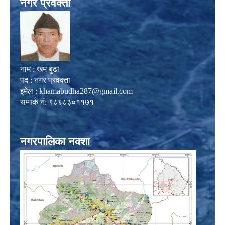
नगर प्रवक्ता
नाम : खम बुढा
पद : नगर प्रवक्ता
इमेल :
khamabudha287@gmail.com
सम्पर्क नं: ९८६८३०११७१
नगरपालिका नक्शा