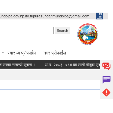
undolpa.gov.np,ito.tripurasundarimundolpa@gmail.com
Search form
Search
स्वास्थ्य प्रोफाईल
नगर प्रोफाईल
ा सम्बन्धी सूचना ।
आ.ब. २०८३।०८४ का लागी मौजुदा सूची दर्ता गर्ने सम्बन