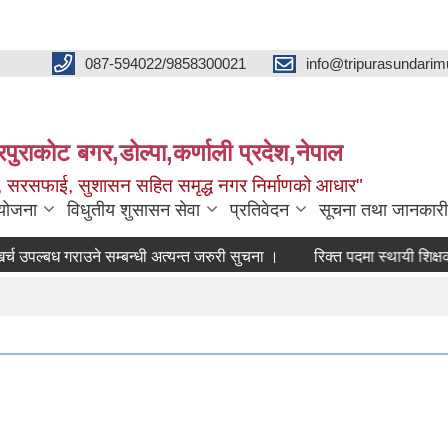
087-594022/9858300021
info@tripurasundarim
िपुराकोट बगर,डोल्पा,कर्णाली प्रदेश,नेपाल
च्छ, सरसफाई, सुशासन सहित समृद्ध नगर निर्माणको आधार"
ियोजना
विधुतीय शुसासन सेवा
प्रतिवेदन
सूचना तथा जानकारी
्बध गराउने सम्बन्धी अत्यन्त जरुरी सुचना ।
रिक्त पदमा स्थायी शिक्षक सरुव