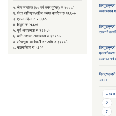
त्रिपुरासुन्द
१. जेष्ठ नागरिक (७० वर्ष उमेर पुगेका) रु ४०००/-
व्यवस्थापन गर
२. क्षेत्र तोकिएका/दलित ज्येष्ठ नागरिक रु २६६०/-
३. एकल महिला रु २६६०/-
४. विधुवा रु २६६०/-
त्रिपुरासुन्द
५. पूर्ण अपाङगता रु ३९९०/-
सम्बन्धी कार
६. अति अशक्त अपाङगता रु २१२८/-
७. लोपान्मुख आदिवासी जनजाति रु ३९९०/-
८. बालबालिका रु ५३२/-
त्रिपुरासुन्
प्रमाणीकरण र
व्यवस्था गर्
त्रिपुरासुन्
२०८०
Page
« first
2
7