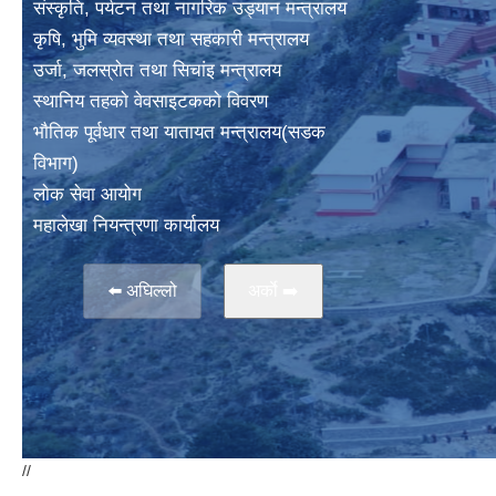
संस्कृति, पर्यटन तथा नागरिक उड्यान मन्त्रालय
कृषि, भुमि व्यवस्था तथा सहकारी मन्त्रालय
उर्जा, जलस्राेत तथा सिचांइ मन्त्रालय
स्थानिय तहकाे वेवसाइटककाे विवरण
भाैतिक पूर्वधार तथा यातायत मन्त्रालय(सडक
विभाग)
लाेक सेवा आयोग
महालेखा नियन्त्रणा कार्यालय
⬅️ अघिल्लो
अर्काे ➡️
//