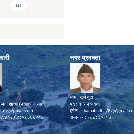
last »
कारी
नगर प्रवक्ता
नाम : खम बुढा
ोजना शाखा (प्रशासन सातौ)
पद : नगर प्रवक्ता
u618@gmail.com
इमेल :
khamabudha287@gmail.c
०८७-५९४०२३\९८५८३६६२०८
सम्पर्क नं: ९८६८३०११७१