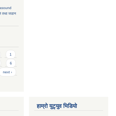
rasound
ि तथा जडान
1
6
next ›
हाम्राे युटृयुव भिडियाे