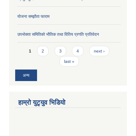
याेजना सम्झौता फाराम
उपभाेक्ता समितिकाे भाैतिक तथा वितिय प्रगति प्रतिवेदन
Pages
1
2
3
4
next ›
last »
अन्य
हाम्राे युटृयुव भिडियाे