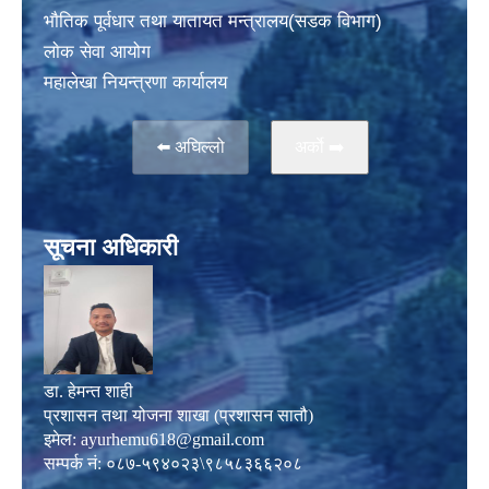
भाैतिक पूर्वधार तथा यातायत मन्त्रालय(सडक विभाग)
लाेक सेवा आयोग
महालेखा नियन्त्रणा कार्यालय
⬅️ अघिल्लो
अर्काे ➡️
सूचना अधिकारी
डा. हेमन्त शाही
प्रशासन तथा योजना शाखा (प्रशासन सातौ)
इमेल:
ayurhemu618@gmail.com
सम्पर्क नं: ०८७-५९४०२३\९८५८३६६२०८