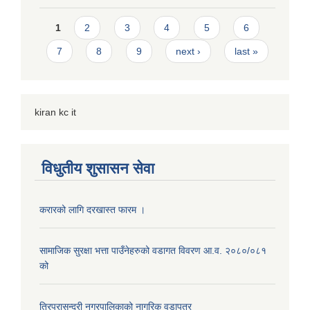
Pages
1
2
3
4
5
6
7
8
9
next ›
last »
kiran kc it
विधुतीय शुसासन सेवा
करारको लागि दरखास्त फारम ।
सामाजिक सुरक्षा भत्ता पाउँनेहरुको वडागत विवरण आ.व. २०८०/०८१
को
त्रिपुरासुन्दरी नगरपालिकाको नागरिक वडापत्र