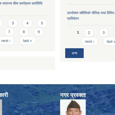
 स्वास्थ्य बीमा कार्यक्रम कार्यविधि
उपभाेक्ता समितिकाे भाैतिक तथा वितिय
प्रतिवेदन
s
3
4
5
Pages
7
8
9
1
2
3
next ›
last »
next ›
last 
अन्य
कारी
नगर प्रवक्ता