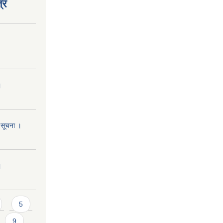
्र
।
ि सूचना ।
।
5
9