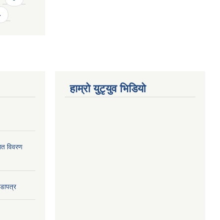
»
हाम्राे युटृयुव भिडियाे
ागत विवरण
वडापत्र