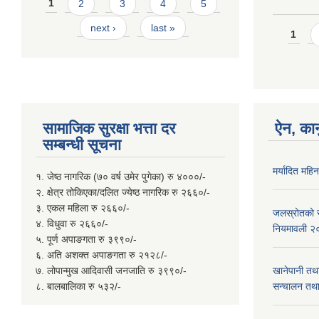
Pages
1
2
3
4
5
next ›
last »
Page
1
सामाजिक सुरक्षा भत्ता दर
ऐन, कान
सम्बन्धी सूचना
मर्यादित महि
१. जेष्ठ नागरिक (७० वर्ष उमेर पुगेका) रु ४०००/-
२. क्षेत्र तोकिएका/दलित ज्येष्ठ नागरिक रु २६६०/-
३. एकल महिला रु २६६०/-
जलस्रोतको सम
४. विधुवा रु २६६०/-
नियमावली २
५. पूर्ण अपाङगता रु ३९९०/-
६. अति अशक्त अपाङगता रु २१२८/-
७. लोपान्मुख आदिवासी जनजाति रु ३९९०/-
खानेपानी तथ
८. बालबालिका रु ५३२/-
सन्चालन तथा