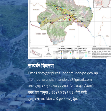
om
सम्पर्क विवरण
Email :
info@tripurasundarimundolpa.gov.np
ito.tripurasundarimundolpa@gmail.com
नगर प्रमुख : ९८५१०२९२४० (जनचन्द्र रोकाया)
नगर उप प्रमुख : ९८४९३२७१९६ (देवी घर्ती)
प्रमुख प्रशासकिय अधिकृत : राजु कुँवर