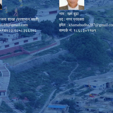
नाम : खम बुढा
ोजना शाखा (प्रशासन सातौ)
पद : नगर प्रवक्ता
u618@gmail.com
इमेल :
khamabudha287@gmail.c
०८७-५९४०२३\९८५८३६६२०८
सम्पर्क नं: ९८६८३०११७१