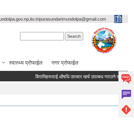
undolpa.gov.np,ito.tripurasundarimundolpa@gmail.com
Search form
Search
स्वास्थ्य प्रोफाईल
नगर प्रोफाईल
बिरामिहरुलाई ‍‌औषधि उपचार खर्च उपल्बध गराउने सम्बन्धी अत्यन्त ज