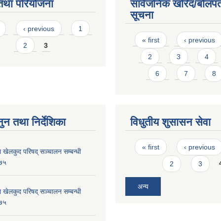
तथा परियोजना
सार्वजनिक खरिद/बोलपत
सूचना
s
‹ previous
1
Pages
« first
‹ previous
2
3
2
3
4
6
7
8
ुन तथा निर्देशिका
विधुतीय शुसासन सेवा
Pages
« first
‹ previous
 खेलकुद परिषद् सञ्चालन सम्बन्धी
०७५
2
3
अन्य
 खेलकुद परिषद् सञ्चालन सम्बन्धी
०७५