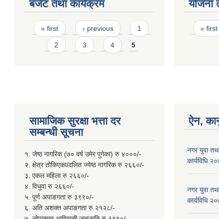
बजेट तथा कार्यक्रम
योजना 
Pages
Page
« first
‹ previous
1
« first
2
3
4
5
सामाजिक सुरक्षा भत्ता दर
ऐन, कान
सम्बन्धी सूचना
नगर युवा तथा
१. जेष्ठ नागरिक (७० वर्ष उमेर पुगेका) रु ४०००/-
कार्यविधि २
२. क्षेत्र तोकिएका/दलित ज्येष्ठ नागरिक रु २६६०/-
३. एकल महिला रु २६६०/-
४. विधुवा रु २६६०/-
नगर युवा तथा
५. पूर्ण अपाङगता रु ३९९०/-
कार्यविधि २
६. अति अशक्त अपाङगता रु २१२८/-
७. लोपान्मुख आदिवासी जनजाति रु ३९९०/-