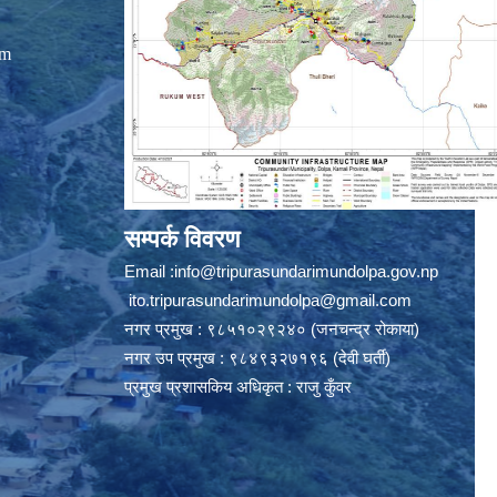
om
सम्पर्क विवरण
Email :
info@tripurasundarimundolpa.gov.np
ito.tripurasundarimundolpa@gmail.com
नगर प्रमुख : ९८५१०२९२४० (जनचन्द्र रोकाया)
नगर उप प्रमुख : ९८४९३२७१९६ (देवी घर्ती)
प्रमुख प्रशासकिय अधिकृत : राजु कुँवर