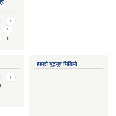
्र
1
5
9
हाम्राे युटृयुव भिडियाे
1
4