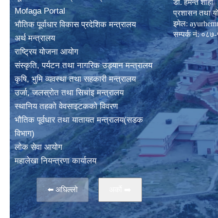
डा. हेमन्त शाही
Mofaga Portal
प्रशासन तथा य
इमेल:
ayurhem
भाैतिक पूर्वाधार विकास प्रदेशिक मन्त्रालय
सम्पर्क नं: 
अर्थ मन्त्रालय
राष्ट्रिय योजना आयोग
संस्कृति, पर्यटन तथा नागरिक उड्यान मन्त्रालय
कृषि, भुमि व्यवस्था तथा सहकारी मन्त्रालय
उर्जा, जलस्राेत तथा सिचांइ मन्त्रालय
स्थानिय तहकाे वेवसाइटककाे विवरण
भाैतिक पूर्वधार तथा यातायत मन्त्रालय(सडक
विभाग)
लाेक सेवा आयोग
महालेखा नियन्त्रणा कार्यालय
⬅️ अघिल्लो
अर्काे ➡️