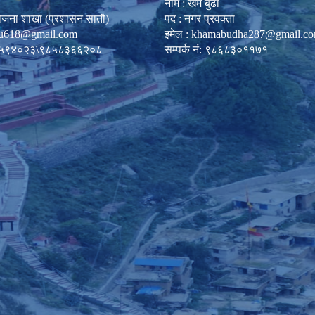
नाम : खम बुढा
ोजना शाखा (प्रशासन सातौ)
पद : नगर प्रवक्ता
u618@gmail.com
इमेल :
khamabudha287@gmail.c
०८७-५९४०२३\९८५८३६६२०८
सम्पर्क नं: ९८६८३०११७१