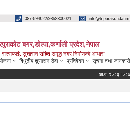
087-594022/9858300021
info@tripurasundarim
िपुराकोट बगर,डोल्पा,कर्णाली प्रदेश,नेपाल
च्छ, सरसफाई, सुशासन सहित समृद्ध नगर निर्माणको आधार"
ियोजना
विधुतीय शुसासन सेवा
प्रतिवेदन
सूचना तथा जानकारी
आ.ब. २०८३।०८४ का लागी मौ