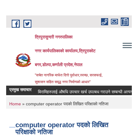
Skip to main content
त्रिपुरासुन्दरी नगरपालिका
नगर कार्यपालिकाको कार्यालय,त्रिपुराकोट
बगर,डोल्पा,कर्णाली प्रदेश,नेपाल
"सचेत नागरिक मार्फत दिगो पुर्वाधार,स्वच्छ, सरसफाई,
सुशासन सहित समृद्ध नगर निर्माणको आधार"
प्रमुख समाचार
बिरामिहरुलाई ‍‌औषधि उपचार खर्च उपल्बध गराउने सम्बन्धी अत्यन्त जरुरी स
You are here
Home
» computer operator पदकाे लिखित परिक्षाकाे नतिजा
computer operator पदकाे लिखित
परिक्षाकाे नतिजा