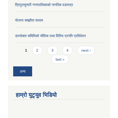
त्रिपुरासुन्दरी नगरपालिकाको नागरिक वडापत्र
याेजना सम्झौता फाराम
उपभाेक्ता समितिकाे भाैतिक तथा वितिय प्रगति प्रतिवेदन
Pages
1
2
3
4
next ›
last »
अन्य
हाम्राे युटृयुव भिडियाे