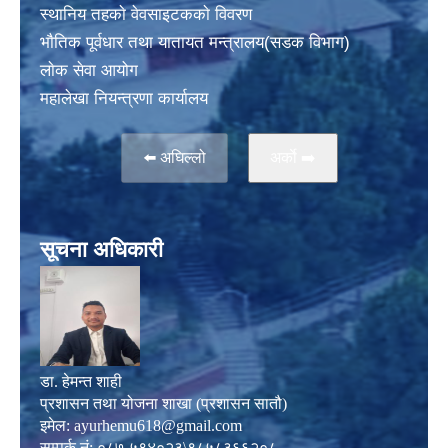
स्थानिय तहकाे वेवसाइटककाे विवरण
भाैतिक पूर्वधार तथा यातायत मन्त्रालय(सडक विभाग)
लाेक सेवा आयोग
महालेखा नियन्त्रणा कार्यालय
⬅️ अघिल्लो
अर्काे ➡️
सूचना अधिकारी
डा. हेमन्त शाही
प्रशासन तथा योजना शाखा (प्रशासन सातौ)
इमेल:
ayurhemu618@gmail.com
सम्पर्क नं: ०८७-५९४०२३\९८५८३६६२०८