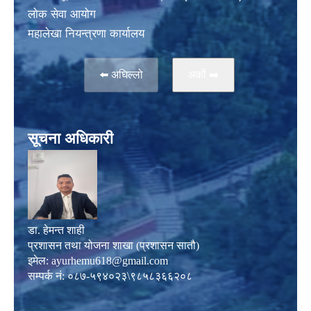
लाेक सेवा आयोग
महालेखा नियन्त्रणा कार्यालय
⬅️ अघिल्लो
अर्काे ➡️
सूचना अधिकारी
डा. हेमन्त शाही
प्रशासन तथा योजना शाखा (प्रशासन सातौ)
इमेल:
ayurhemu618@gmail.com
सम्पर्क नं: ०८७-५९४०२३\९८५८३६६२०८