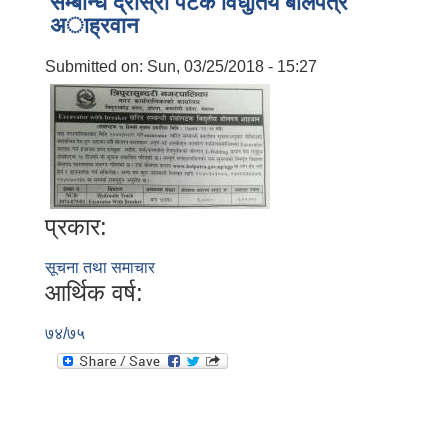
सम्बन्धि द्राेस्राे पटक विधुतिय बाेलपत्र
अाह्रवान
Submitted on:
Sun, 03/25/2018 - 15:27
प्रकार:
सूचना तथा समाचार
आर्थिक वर्ष:
७४/७५
बालि विशेष व्यवसायीक साना पकेट कार्यक्रम सत्ञ्चालन गर्न ईच्छुक लक्षित वर्गवाट प्रस्ताव पेश गर्ने बारे सुचना ।