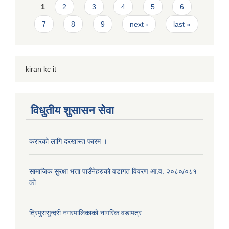
Pages
1
2
3
4
5
6
7
8
9
next ›
last »
kiran kc it
विधुतीय शुसासन सेवा
करारको लागि दरखास्त फारम ।
सामाजिक सुरक्षा भत्ता पाउँनेहरुको वडागत विवरण आ.व. २०८०/०८१
को
त्रिपुरासुन्दरी नगरपालिकाको नागरिक वडापत्र