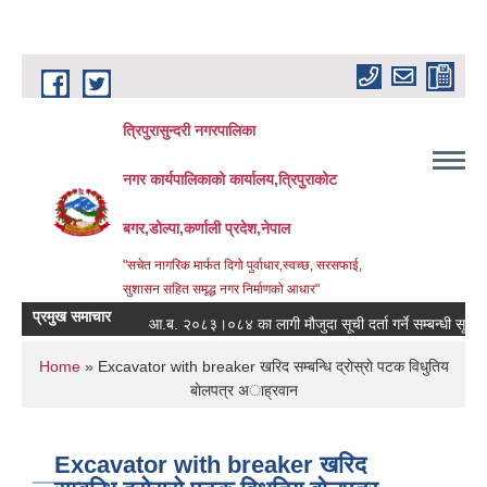
Skip to main content
त्रिपुरासुन्दरी नगरपालिका
नगर कार्यपालिकाको कार्यालय,त्रिपुराकोट
बगर,डोल्पा,कर्णाली प्रदेश,नेपाल
"सचेत नागरिक मार्फत दिगो पुर्वाधार,स्वच्छ, सरसफाई,
सुशासन सहित समृद्ध नगर निर्माणको आधार"
प्रमुख समाचार
आ.ब. २०८३।०८४ का लागी मौजुदा सूची दर्ता गर्ने सम्बन्धी सूचना ।
You are here
Home
» Excavator with breaker खरिद सम्बन्धि द्राेस्राे पटक विधुतिय
बाेलपत्र अाह्रवान
Excavator with breaker खरिद