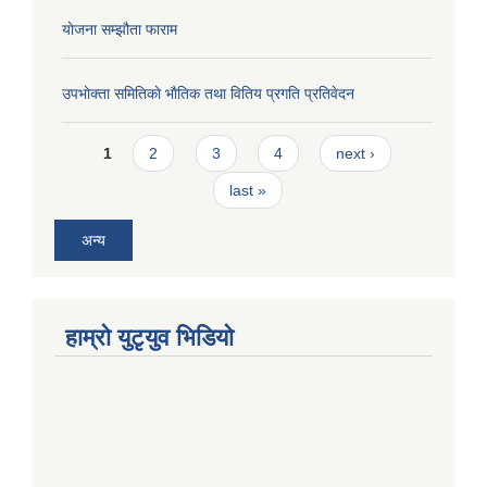
याेजना सम्झौता फाराम
उपभाेक्ता समितिकाे भाैतिक तथा वितिय प्रगति प्रतिवेदन
Pages
1
2
3
4
next ›
last »
अन्य
हाम्राे युटृयुव भिडियाे