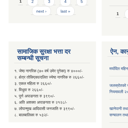
Pages
1
2
3
4
5
next ›
last »
Page
1
सामाजिक सुरक्षा भत्ता दर
ऐन, कान
सम्बन्धी सूचना
मर्यादित महि
१. जेष्ठ नागरिक (७० वर्ष उमेर पुगेका) रु ४०००/-
२. क्षेत्र तोकिएका/दलित ज्येष्ठ नागरिक रु २६६०/-
३. एकल महिला रु २६६०/-
जलस्रोतको सम
४. विधुवा रु २६६०/-
नियमावली २
५. पूर्ण अपाङगता रु ३९९०/-
६. अति अशक्त अपाङगता रु २१२८/-
७. लोपान्मुख आदिवासी जनजाति रु ३९९०/-
खानेपानी तथ
८. बालबालिका रु ५३२/-
सन्चालन तथा