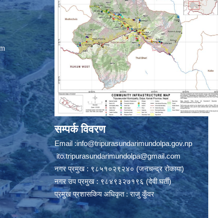
om
सम्पर्क विवरण
Email :
info@tripurasundarimundolpa.gov.np
ito.tripurasundarimundolpa@gmail.com
नगर प्रमुख : ९८५१०२९२४० (जनचन्द्र रोकाया)
नगर उप प्रमुख : ९८४९३२७१९६ (देवी घर्ती)
प्रमुख प्रशासकिय अधिकृत : राजु कुँवर