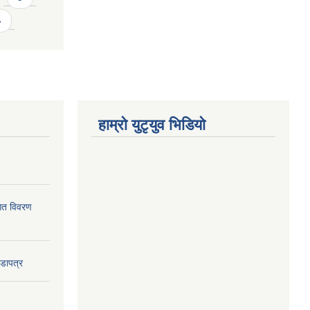
»
हाम्राे युटृयुव भिडियाे
ागत विवरण
वडापत्र