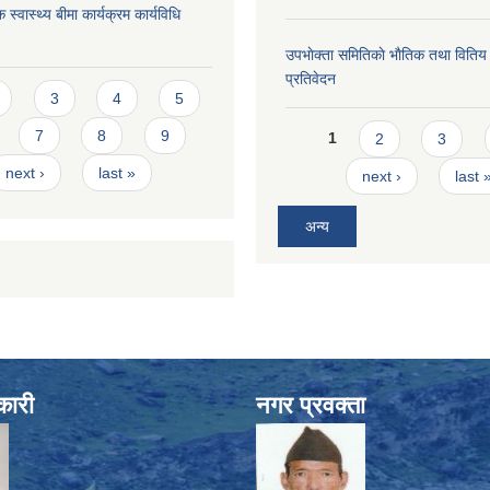
 स्वास्थ्य बीमा कार्यक्रम कार्यविधि
उपभाेक्ता समितिकाे भाैतिक तथा वितिय
प्रतिवेदन
s
3
4
5
Pages
7
8
9
1
2
3
next ›
last »
next ›
last 
अन्य
कारी
नगर प्रवक्ता