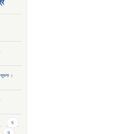
्र
।
ि सूचना ।
।
5
9