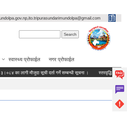
undolpa.gov.np,ito.tripurasundarimundolpa@gmail.com
Search form
Search
स्वास्थ्य प्रोफाईल
नगर प्रोफाईल
ा लागी मौजुदा सूची दर्ता गर्ने सम्बन्धी सूचना ।
स्तरवृद्धि गरिएको सम्बन्