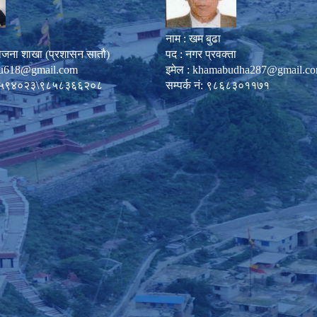
नाम : खम बुढा
ोजना शाखा (प्रशासन सातौ)
पद : नगर प्रवक्ता
u618@gmail.com
इमेल :
khamabudha287@gmail.c
०८७-५९४०२३\९८५८३६६२०८
सम्पर्क नं: ९८६८३०११७१