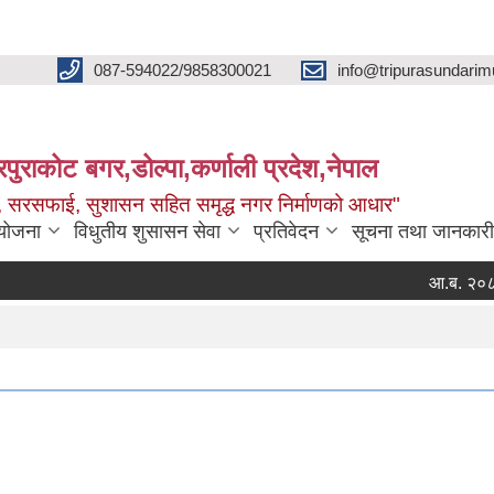
087-594022/9858300021
info@tripurasundarim
िपुराकोट बगर,डोल्पा,कर्णाली प्रदेश,नेपाल
च्छ, सरसफाई, सुशासन सहित समृद्ध नगर निर्माणको आधार"
ियोजना
विधुतीय शुसासन सेवा
प्रतिवेदन
सूचना तथा जानकारी
आ.ब. २०८३।०८४ क