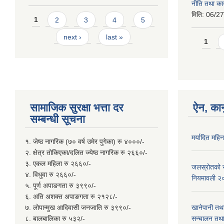
नीति तथा कार
मिति:
06/27
Pages
1
2
3
4
5
next ›
last »
Page
1
सामाजिक सुरक्षा भत्ता दर
ऐन, कान
सम्बन्धी सूचना
मर्यादित महि
१. जेष्ठ नागरिक (७० वर्ष उमेर पुगेका) रु ४०००/-
२. क्षेत्र तोकिएका/दलित ज्येष्ठ नागरिक रु २६६०/-
३. एकल महिला रु २६६०/-
जलस्रोतको सम
४. विधुवा रु २६६०/-
नियमावली २
५. पूर्ण अपाङगता रु ३९९०/-
६. अति अशक्त अपाङगता रु २१२८/-
७. लोपान्मुख आदिवासी जनजाति रु ३९९०/-
खानेपानी तथ
८. बालबालिका रु ५३२/-
सन्चालन तथा