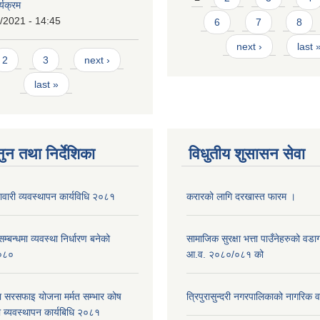
्यक्रम
/2021 - 14:45
6
7
8
next ›
last 
s
2
3
next ›
last »
ुन तथा निर्देशिका
विधुतीय शुसासन सेवा
नावारी व्यवस्थापन कार्यविधि २०८१
करारको लागि दरखास्त फारम ।
्बन्धमा व्यवस्था निर्धारण बनेको
सामाजिक सुरक्षा भत्ता पाउँनेहरुको वड
०८०
आ.व. २०८०/०८१ को
ा सरसफाइ योजना मर्मत सम्भार कोष
त्रिपुरासुन्दरी नगरपालिकाको नागरिक 
 ब्यवस्थापन कार्यबिधि २०८१