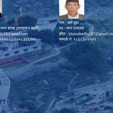
नाम : खम बुढा
ोजना शाखा (प्रशासन सातौ)
पद : नगर प्रवक्ता
u618@gmail.com
इमेल :
khamabudha287@gmail.c
०८७-५९४०२३\९८५८३६६२०८
सम्पर्क नं: ९८६८३०११७१