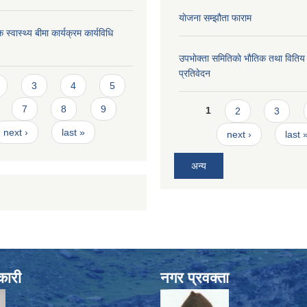
याेजना सम्झौता फाराम
 स्वास्थ्य बीमा कार्यक्रम कार्यविधि
उपभाेक्ता समितिकाे भाैतिक तथा वितिय
प्रतिवेदन
s
3
4
5
Pages
7
8
9
1
2
3
next ›
last »
next ›
last 
अन्य
कारी
नगर प्रवक्ता