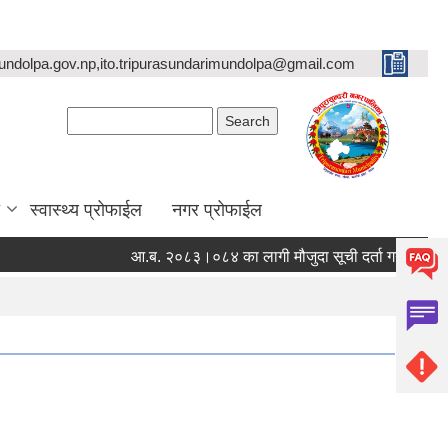
undolpa.gov.np,ito.tripurasundarimundolpa@gmail.com
Search form
Search
स्वास्थ्य प्रोफाईल
नगर प्रोफाईल
आ.ब. २०८३।०८४ का लागी मौजुदा सूची दर्ता गर्ने सम्बन्धी सूचना