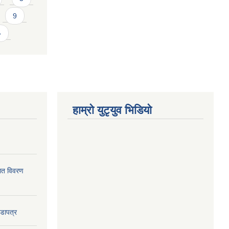
9
»
हाम्राे युटृयुव भिडियाे
ागत विवरण
वडापत्र