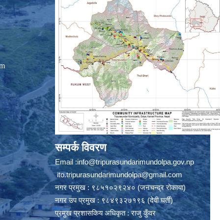
om
सम्पर्क विवरण
Email :
info@tripurasundarimundolpa.gov.np
ito.tripurasundarimundolpa@gmail.com
नगर प्रमुख : ९८५१०२९२४० (जनचन्द्र रोकाया)
नगर उप प्रमुख : ९८४९३२७१९६ (देवी घर्ती)
प्रमुख प्रशासकिय अधिकृत : राजु कुँवर