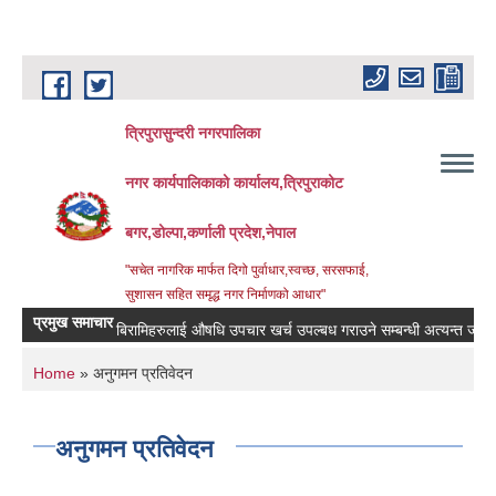
Skip to main content
त्रिपुरासुन्दरी नगरपालिका
नगर कार्यपालिकाको कार्यालय,त्रिपुराकोट
बगर,डोल्पा,कर्णाली प्रदेश,नेपाल
"सचेत नागरिक मार्फत दिगो पुर्वाधार,स्वच्छ, सरसफाई,
सुशासन सहित समृद्ध नगर निर्माणको आधार"
प्रमुख समाचार
बिरामिहरुलाई ‍‌औषधि उपचार खर्च उपल्बध गराउने सम्बन्धी अत्यन्त जरुरी सुच
You are here
Home
» अनुगमन प्रतिवेदन
अनुगमन प्रतिवेदन