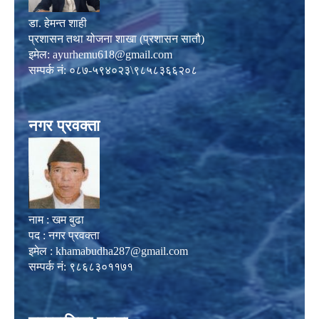
डा. हेमन्त शाही
प्रशासन तथा योजना शाखा (प्रशासन सातौ)
इमेल:
ayurhemu618@gmail.com
सम्पर्क नं: ०८७-५९४०२३\९८५८३६६२०८
नगर प्रवक्ता
नाम : खम बुढा
पद : नगर प्रवक्ता
इमेल :
khamabudha287@gmail.com
सम्पर्क नं: ९८६८३०११७१