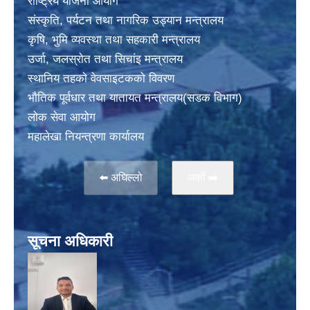
राष्ट्रिय योजना आयोग
संस्कृति, पर्यटन तथा नागरिक उड्यान मन्त्रालय
कृषि, भुमि व्यवस्था तथा सहकारी मन्त्रालय
उर्जा, जलस्राेत तथा सिचांइ मन्त्रालय
स्थानिय तहकाे वेवसाइटककाे विवरण
भाैतिक पूर्वधार तथा यातायत मन्त्रालय(सडक विभाग)
लाेक सेवा आयोग
महालेखा नियन्त्रणा कार्यालय
⬅️ अघिल्लो
अर्काे ➡️
सूचना अधिकारी