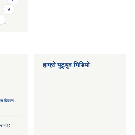
9
»
हाम्राे युटृयुव भिडियाे
ागत विवरण
वडापत्र