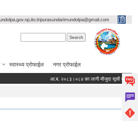
undolpa.gov.np,ito.tripurasundarimundolpa@gmail.com
Search form
Search
स्वास्थ्य प्रोफाईल
नगर प्रोफाईल
आ.ब. २०८३।०८४ का लागी मौजुदा सूची दर्ता गर्ने सम्बन्ध