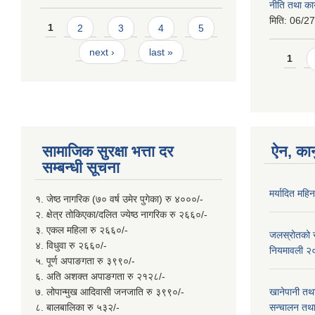
नीति तथा कार
मिति:
06/27
Pages
1
2
3
4
5
next ›
last »
Page
1
सामाजिक सुरक्षा भत्ता दर
ऐन, कान
सम्बन्धी सूचना
मर्यादित महि
१. जेष्ठ नागरिक (७० वर्ष उमेर पुगेका) रु ४०००/-
२. क्षेत्र तोकिएका/दलित ज्येष्ठ नागरिक रु २६६०/-
३. एकल महिला रु २६६०/-
जलस्रोतको सम
४. विधुवा रु २६६०/-
नियमावली २
५. पूर्ण अपाङगता रु ३९९०/-
६. अति अशक्त अपाङगता रु २१२८/-
७. लोपान्मुख आदिवासी जनजाति रु ३९९०/-
खानेपानी तथ
८. बालबालिका रु ५३२/-
सन्चालन तथा