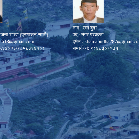
नाम : खम बुढा
ोजना शाखा (प्रशासन सातौ)
पद : नगर प्रवक्ता
u618@gmail.com
इमेल :
khamabudha287@gmail.c
०८७-५९४०२३\९८५८३६६२०८
सम्पर्क नं: ९८६८३०११७१