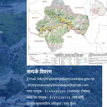
om
सम्पर्क विवरण
Email :
info@tripurasundarimundolpa.gov.np
ito.tripurasundarimundolpa@gmail.com
नगर प्रमुख : ९८५१०२९२४० (जनचन्द्र रोकाया)
नगर उप प्रमुख : ९८४९३२७१९६ (देवी घर्ती)
प्रमुख प्रशासकिय अधिकृत : राजु कुँवर