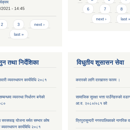
्यक्रम
/2021 - 14:45
6
7
8
next ›
last 
s
2
3
next ›
last »
ुन तथा निर्देशिका
विधुतीय शुसासन सेवा
नावारी व्यवस्थापन कार्यविधि २०८१
करारको लागि दरखास्त फारम ।
्बन्धमा व्यवस्था निर्धारण बनेको
सामाजिक सुरक्षा भत्ता पाउँनेहरुको वड
०८०
आ.व. २०८०/०८१ को
ा सरसफाइ योजना मर्मत सम्भार कोष
त्रिपुरासुन्दरी नगरपालिकाको नागरिक 
 ब्यवस्थापन कार्यबिधि २०८१