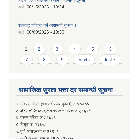
शिलबन्दी(दरभाउ-पत्र) आह्वान सम्बन्धि सूचना ।
मिति:
06/15/2026 - 19:54
बोलपत्र स्वीकृत गर्ने आशयको सूचना ।
मिति:
06/09/2026 - 19:50
Pages
1
2
3
4
5
6
7
8
9
next ›
last »
सामाजिक सुरक्षा भत्ता दर सम्बन्धी सूचना
१. जेष्ठ नागरिक (७० वर्ष उमेर पुगेका) रु ४०००/-
२. क्षेत्र तोकिएका/दलित ज्येष्ठ नागरिक रु २६६०/-
३. एकल महिला रु २६६०/-
४. विधुवा रु २६६०/-
५. पूर्ण अपाङगता रु ३९९०/-
६. अति अशक्त अपाङगता रु २१२८/-