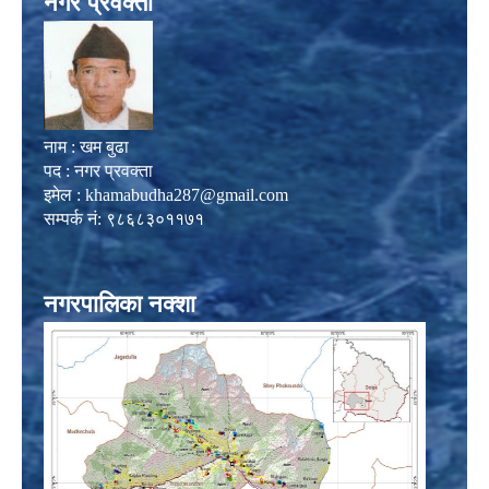
नगर प्रवक्ता
नाम : खम बुढा
पद : नगर प्रवक्ता
इमेल :
khamabudha287@gmail.com
सम्पर्क नं: ९८६८३०११७१
नगरपालिका नक्शा