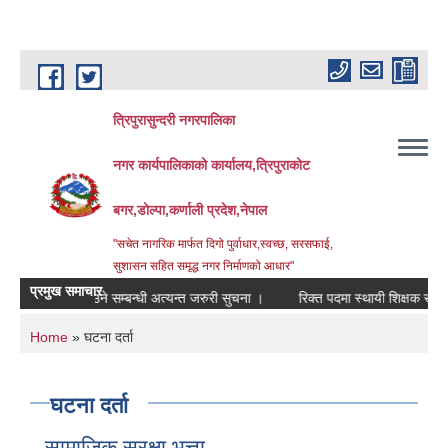
Skip to main content
त्रिपुरासुन्दरी नगरपालिका
नगर कार्यपालिकाको कार्यालय,त्रिपुराकोट
बगर,डोल्पा,कर्णाली प्रदेश,नेपाल
"सचेत नागरिक मार्फत दिगो पुर्वाधार,स्वच्छ, सरसफाई,
सुशासन सहित समृद्ध नगर निर्माणको आधार"
प्रमुख समाचार
उपल्बध गराउने सम्बन्धी अत्यन्त जरुरी सुचना ।
रिक्त पदमा स्थायी शिक्षक सरुवा सम्बन
You are here
Home
» घटना दर्ता
घटना दर्ता
सामाजिक सुरक्षा भत्ता