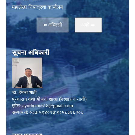
महालेखा नियन्त्रणा कार्यालय
⬅️ अघिल्लो
अर्काे ➡️
सूचना अधिकारी
डा. हेमन्त शाही
प्रशासन तथा योजना शाखा (प्रशासन सातौ)
इमेल:
ayurhemu618@gmail.com
सम्पर्क नं: ०८७-५९४०२३\९८५८३६६२०८