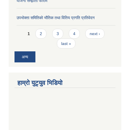
याेजना सम्झौता फाराम
उपभाेक्ता समितिकाे भाैतिक तथा वितिय प्रगति प्रतिवेदन
Pages
1
2
3
4
next ›
last »
अन्य
हाम्राे युटृयुव भिडियाे