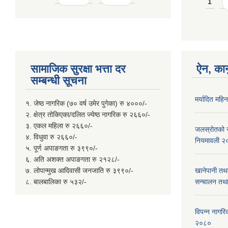
Page
1
सामाजिक सुरक्षा भत्ता दर
ऐन, कान
सम्बन्धी सूचना
मर्यादित महि
१. जेष्ठ नागरिक (७० वर्ष उमेर पुगेका) रु ४०००/-
२. क्षेत्र तोकिएका/दलित ज्येष्ठ नागरिक रु २६६०/-
३. एकल महिला रु २६६०/-
जलस्रोतको सम
४. विधुवा रु २६६०/-
नियमावली २
५. पूर्ण अपाङगता रु ३९९०/-
६. अति अशक्त अपाङगता रु २१२८/-
७. लोपान्मुख आदिवासी जनजाति रु ३९९०/-
खानेपानी तथ
८. बालबालिका रु ५३२/-
सन्चालन तथा
विपन्न नागरिक
२०८०