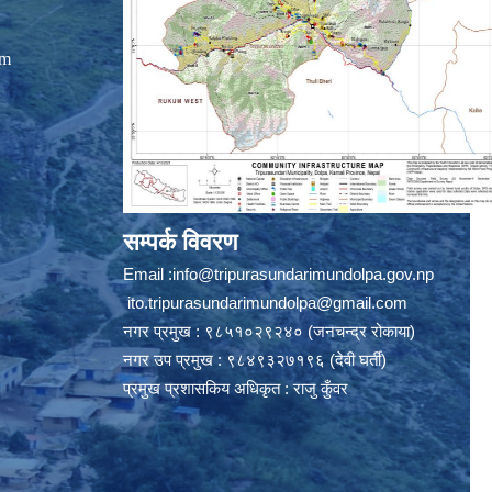
om
सम्पर्क विवरण
Email :
info@tripurasundarimundolpa.gov.np
ito.tripurasundarimundolpa@gmail.com
नगर प्रमुख : ९८५१०२९२४० (जनचन्द्र रोकाया)
नगर उप प्रमुख : ९८४९३२७१९६ (देवी घर्ती)
प्रमुख प्रशासकिय अधिकृत : राजु कुँवर