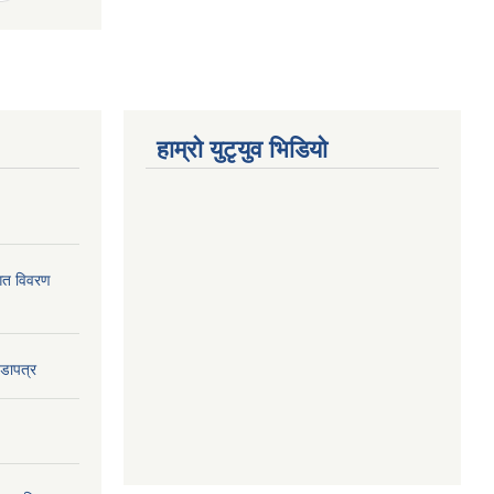
हाम्राे युटृयुव भिडियाे
ागत विवरण
वडापत्र