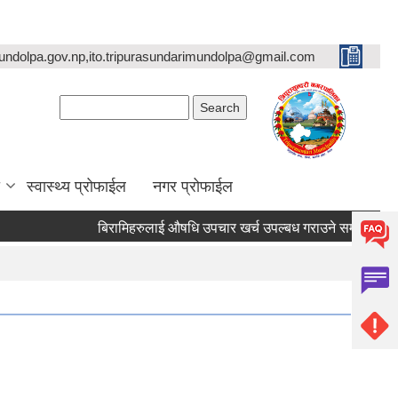
undolpa.gov.np,ito.tripurasundarimundolpa@gmail.com
Search form
Search
स्वास्थ्य प्रोफाईल
नगर प्रोफाईल
बिरामिहरुलाई ‍‌औषधि उपचार खर्च उपल्बध गराउने सम्बन्धी अत्यन्त जरु