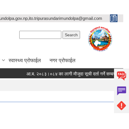
undolpa.gov.np,ito.tripurasundarimundolpa@gmail.com
Search form
Search
स्वास्थ्य प्रोफाईल
नगर प्रोफाईल
आ.ब. २०८३।०८४ का लागी मौजुदा सूची दर्ता गर्ने सम्बन्धी सूचना ।