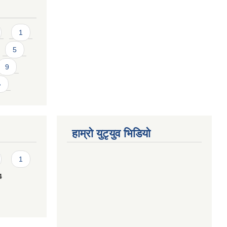
1
5
9
»
हाम्राे युटृयुव भिडियाे
1
4