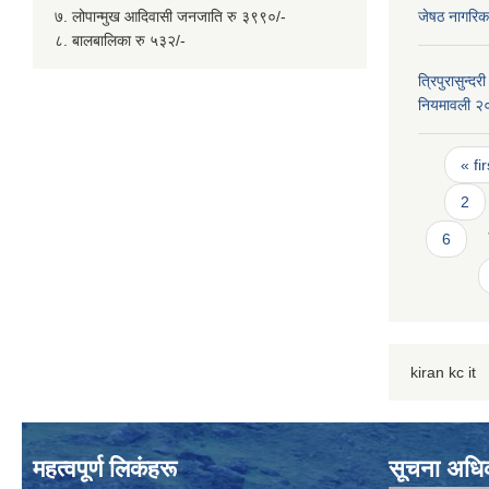
७. लोपान्मुख आदिवासी जनजाति रु ३९९०/-
जेषठ नागरिक
८. बालबालिका रु ५३२/-
त्रिपुरासुन्
नियमावली २
Page
« fir
2
6
kiran kc it
महत्वपूर्ण लिकंहरू
सूचना अधि