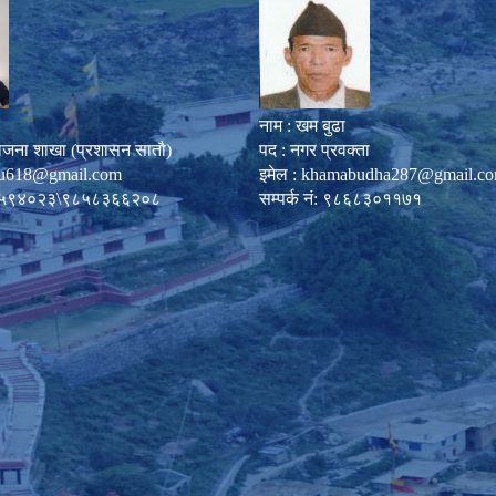
नाम : खम बुढा
ोजना शाखा (प्रशासन सातौ)
पद : नगर प्रवक्ता
u618@gmail.com
इमेल :
khamabudha287@gmail.c
०८७-५९४०२३\९८५८३६६२०८
सम्पर्क नं: ९८६८३०११७१