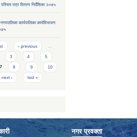
 परिचय पत्र वितरण निर्देशिका २०७५
दरी नगरपालिका कार्यपालिका कार्यविभाजन
०७५
s
st
‹ previous
…
3
4
5
7
8
9
10
next ›
last »
कारी
नगर प्रवक्ता