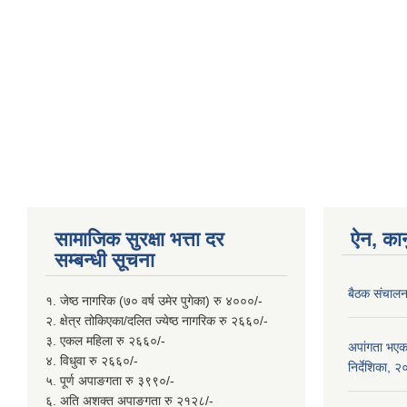
सामाजिक सुरक्षा भत्ता दर
ऐन, कान
सम्बन्धी सूचना
बैठक संचालन 
१. जेष्ठ नागरिक (७० वर्ष उमेर पुगेका) रु ४०००/-
२. क्षेत्र तोकिएका/दलित ज्येष्ठ नागरिक रु २६६०/-
३. एकल महिला रु २६६०/-
अपांगता भएका
४. विधुवा रु २६६०/-
निर्देशिका, 
५. पूर्ण अपाङगता रु ३९९०/-
६. अति अशक्त अपाङगता रु २१२८/-