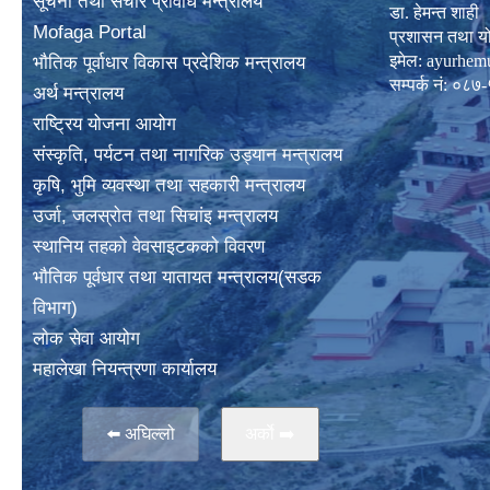
सूचना तथा संचार प्रविधि मन्त्रालय
डा. हेमन्त शाही
Mofaga Portal
प्रशासन तथा य
इमेल:
ayurhem
भाैतिक पूर्वाधार विकास प्रदेशिक मन्त्रालय
सम्पर्क नं: 
अर्थ मन्त्रालय
राष्ट्रिय योजना आयोग
संस्कृति, पर्यटन तथा नागरिक उड्यान मन्त्रालय
कृषि, भुमि व्यवस्था तथा सहकारी मन्त्रालय
उर्जा, जलस्राेत तथा सिचांइ मन्त्रालय
स्थानिय तहकाे वेवसाइटककाे विवरण
भाैतिक पूर्वधार तथा यातायत मन्त्रालय(सडक
विभाग)
लाेक सेवा आयोग
महालेखा नियन्त्रणा कार्यालय
⬅️ अघिल्लो
अर्काे ➡️