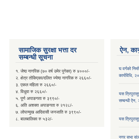
सामाजिक सुरक्षा भत्ता दर
ऐन, कान
सम्बन्धी सूचना
घ वर्गको निर
१. जेष्ठ नागरिक (७० वर्ष उमेर पुगेका) रु ४०००/-
कार्यविधि, 
२. क्षेत्र तोकिएका/दलित ज्येष्ठ नागरिक रु २६६०/-
३. एकल महिला रु २६६०/-
४. विधुवा रु २६६०/-
यस त्रिपुरास
५. पूर्ण अपाङगता रु ३९९०/-
सम्बन्धी ऐन
६. अति अशक्त अपाङगता रु २१२८/-
७. लोपान्मुख आदिवासी जनजाति रु ३९९०/-
८. बालबालिका रु ५३२/-
यस त्रिपुरा
नगर सभा संञ्