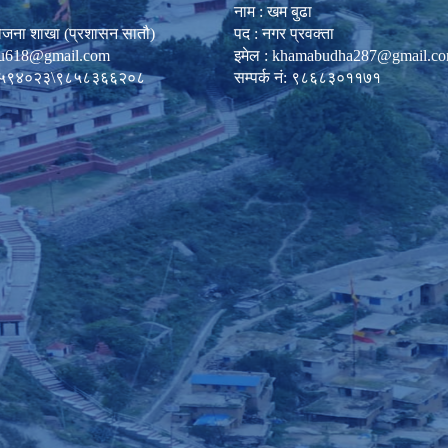
नाम : खम बुढा
ोजना शाखा (प्रशासन सातौ)
पद : नगर प्रवक्ता
u618@gmail.com
इमेल :
khamabudha287@gmail.c
०८७-५९४०२३\९८५८३६६२०८
सम्पर्क नं: ९८६८३०११७१