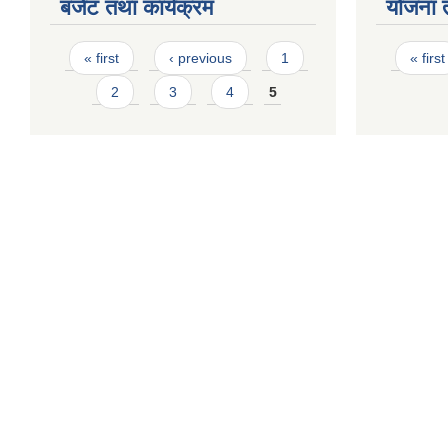
बजेट तथा कार्यक्रम
योजना 
Pages
Page
« first
‹ previous
1
« first
2
3
4
5