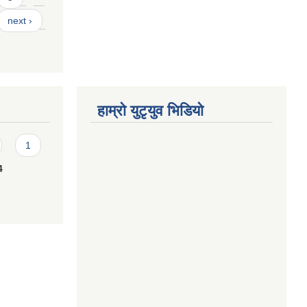
next ›
हाम्राे युटृयुव भिडियाे
1
4