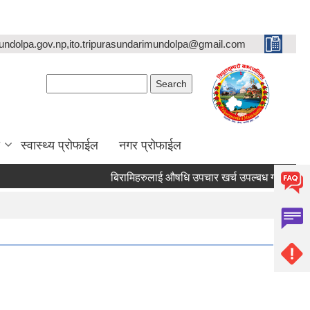
undolpa.gov.np,ito.tripurasundarimundolpa@gmail.com
Search form
Search
स्वास्थ्य प्रोफाईल
नगर प्रोफाईल
बिरामिहरुलाई ‍‌औषधि उपचार खर्च उपल्बध गराउने सम्बन्धी अ