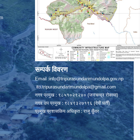
om
सम्पर्क विवरण
Email :
info@tripurasundarimundolpa.gov.np
ito.tripurasundarimundolpa@gmail.com
नगर प्रमुख : ९८५१०२९२४० (जनचन्द्र रोकाया)
नगर उप प्रमुख : ९८४९३२७१९६ (देवी घर्ती)
प्रमुख प्रशासकिय अधिकृत : राजु कुँवर