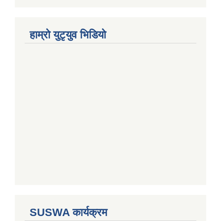
हाम्राे युटृयुव भिडियाे
SUSWA कार्यक्रम