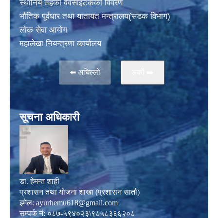
स्थानिय तहकाे वेवसाइटककाे विवरण
भाैतिक पूर्वधार तथा यातायत मन्त्रालय(सडक विभाग)
लाेक सेवा आयोग
महालेखा नियन्त्रणा कार्यालय
⬅️ अघिल्लो
अर्काे ➡️
सूचना अधिकारी
डा. हेमन्त शाही
प्रशासन तथा योजना शाखा (प्रशासन सातौ)
इमेल:
ayurhemu618@gmail.com
सम्पर्क नं: ०८७-५९४०२३\९८५८३६६२०८