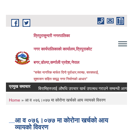
Skip to main content
त्रिपुरासुन्दरी नगरपालिका
नगर कार्यपालिकाको कार्यालय,त्रिपुराकोट
बगर,डोल्पा,कर्णाली प्रदेश,नेपाल
"सचेत नागरिक मार्फत दिगो पुर्वाधार,स्वच्छ, सरसफाई,
सुशासन सहित समृद्ध नगर निर्माणको आधार"
प्रमुख समाचार
बिरामिहरुलाई ‍‌औषधि उपचार खर्च उपल्बध गराउने सम्बन्धी अत्यन्त जरुरी
You are here
Home
» आ व ०७६।०७७ मा कोरोना खर्चकाे आय व्यायकाे विवरण
आ व ०७६।०७७ मा कोरोना खर्चकाे आय
व्यायकाे विवरण