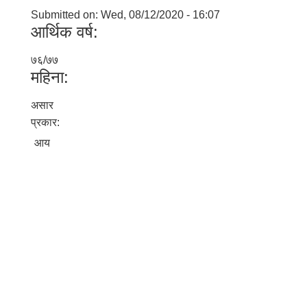
Submitted on:
Wed, 08/12/2020 - 16:07
आर्थिक वर्ष:
७६/७७
महिना:
असार
प्रकार:
आय
बालि विशेष व्यवसायीक साना पकेट कार्यक्रम सत्ञ्चालन गर्न ईच्छुक लक्षित वर्गवाट प्रस्ताव पेश गर्ने बारे सुचना ।