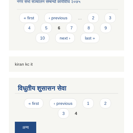
नगर सभा संञ्चालन सम्बन्धी कार्यविधि २०७५
Pages
« first
‹ previous
…
2
3
4
5
6
7
8
9
10
next ›
last »
kiran kc it
विधुतीय शुसासन सेवा
Pages
« first
‹ previous
1
2
3
4
अन्य