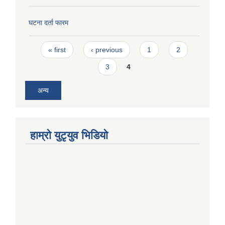
घटना दर्ता फारम
Pages
« first
‹ previous
1
2
3
4
अन्य
हाम्राे युटृयुव भिडियाे