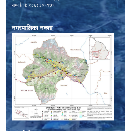
सम्पर्क नं: ९८६८३०११७१
नगरपालिका नक्शा