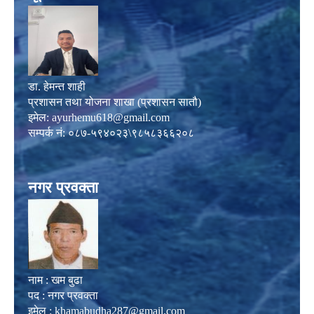
डा. हेमन्त शाही
प्रशासन तथा योजना शाखा (प्रशासन सातौ)
इमेल:
ayurhemu618@gmail.com
सम्पर्क नं: ०८७-५९४०२३\९८५८३६६२०८
नगर प्रवक्ता
नाम : खम बुढा
पद : नगर प्रवक्ता
इमेल :
khamabudha287@gmail.com