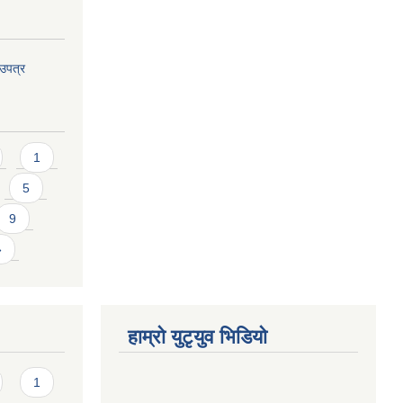
ाउपत्र
1
5
9
»
हाम्राे युटृयुव भिडियाे
1