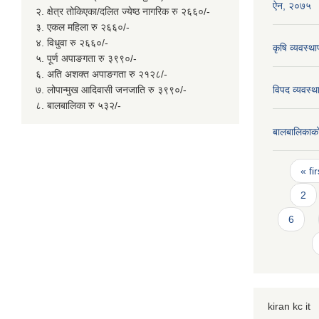
ऐन, २०७५
२. क्षेत्र तोकिएका/दलित ज्येष्ठ नागरिक रु २६६०/-
३. एकल महिला रु २६६०/-
४. विधुवा रु २६६०/-
कृषि व्यवस्
५. पूर्ण अपाङगता रु ३९९०/-
६. अति अशक्त अपाङगता रु २१२८/-
७. लोपान्मुख आदिवासी जनजाति रु ३९९०/-
विपद व्यवस्
८. बालबालिका रु ५३२/-
बालबालिकाको
Page
« fir
2
6
kiran kc it