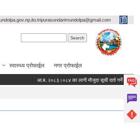
undolpa.gov.np,ito.tripurasundarimundolpa@gmail.com
Search form
Search
स्वास्थ्य प्रोफाईल
नगर प्रोफाईल
आ.ब. २०८३।०८४ का लागी मौजुदा सूची दर्ता गर्ने सम्बन्धी सूचना ।