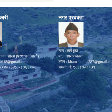
कारी
नगर प्रवक्ता
नाम : खम बुढा
ोजना शाखा (प्रशासन सातौ)
पद : नगर प्रवक्ता
u618@gmail.com
इमेल :
khamabudha287@gmail.c
०८७-५९४०२३\९८५८३६६२०८
सम्पर्क नं: ९८६८३०११७१