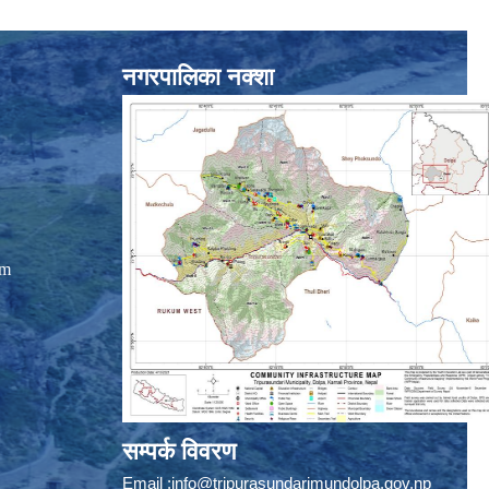
नगरपालिका नक्शा
om
सम्पर्क विवरण
Email :
info@tripurasundarimundolpa.gov.np