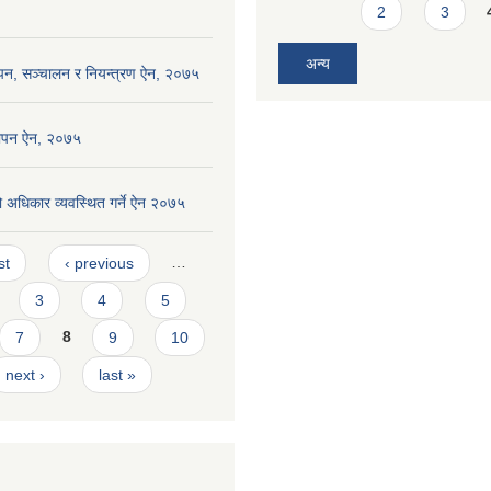
2
3
अन्य
थापन, सञ्चालन र नियन्त्रण ऐन, २०७५
थापन ऐन, २०७५
 अधिकार व्यवस्थित गर्ने ऐन २०७५
s
st
‹ previous
…
3
4
5
7
8
9
10
next ›
last »