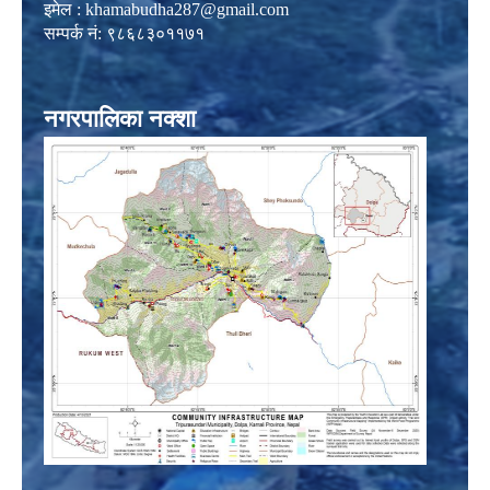
इमेल :
khamabudha287@gmail.com
सम्पर्क नं: ९८६८३०११७१
नगरपालिका नक्शा