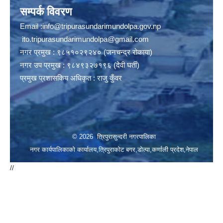
सम्पर्क विवरण
Email :
info@tripurasundarimundolpa.gov.np
ito.tripurasundarimundolpa@gmail.com
नगर प्रमुख : ९८५१०२९२४० (जनचन्द्र रोकाया)
नगर उप प्रमुख : ९८४९३२७१९६ (देवी घर्ती)
प्रमुख प्रशासकिय अधिकृत : राजु कुँवर
© 2026 त्रिपुरासुन्दरी नगरपालिका
नगर कार्यपालिकाको कार्यालय,त्रिपुराकोट बगर,डोल्पा,कर्णाली प्रदेश,नेपाल
//