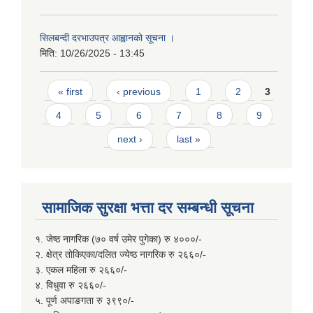
सिलबन्दी दरभाउपत्र आह्वानको सूचना ।
मिति:
10/26/2025 - 13:45
Pages
« first
‹ previous
1
2
3
4
5
6
7
8
9
next ›
last »
सामाजिक सुरक्षा भत्ता दर सम्बन्धी सूचना
१. जेष्ठ नागरिक (७० वर्ष उमेर पुगेका) रु ४०००/-
२. क्षेत्र तोकिएका/दलित ज्येष्ठ नागरिक रु २६६०/-
३. एकल महिला रु २६६०/-
४. विधुवा रु २६६०/-
५. पूर्ण अपाङगता रु ३९९०/-