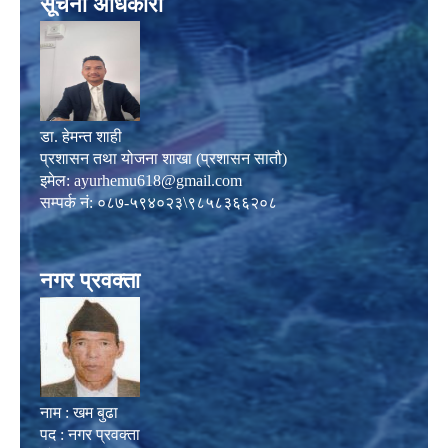
सूचना अधिकारी
डा. हेमन्त शाही
प्रशासन तथा योजना शाखा (प्रशासन सातौ)
इमेल:
ayurhemu618@gmail.com
सम्पर्क नं: ०८७-५९४०२३\९८५८३६६२०८
नगर प्रवक्ता
नाम : खम बुढा
पद : नगर प्रवक्ता