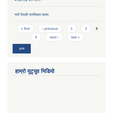
नयाँ नेपाली नागरिकता फारम
Pages
« first
‹ previous
1
2
3
4
next ›
last »
अन्य
हाम्राे युटृयुव भिडियाे