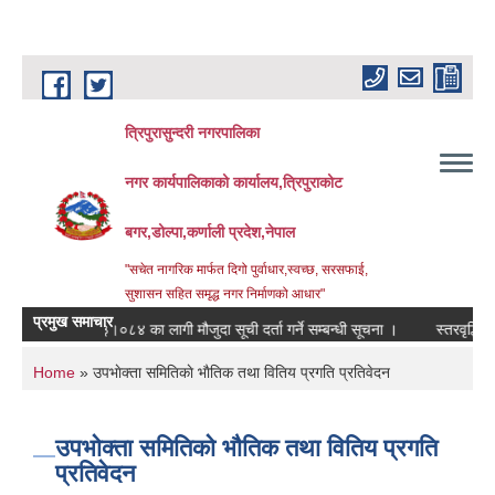
Skip to main content
त्रिपुरासुन्दरी नगरपालिका
नगर कार्यपालिकाको कार्यालय,त्रिपुराकोट
बगर,डोल्पा,कर्णाली प्रदेश,नेपाल
"सचेत नागरिक मार्फत दिगो पुर्वाधार,स्वच्छ, सरसफाई,
सुशासन सहित समृद्ध नगर निर्माणको आधार"
प्रमुख समाचार
आ.ब. २०८३।०८४ का लागी मौजुदा सूची दर्ता गर्ने सम्बन्धी सूचना ।
स्तरवृद्धि गरिएको 
You are here
Home
» उपभाेक्ता समितिकाे भाैतिक तथा वितिय प्रगति प्रतिवेदन
उपभाेक्ता समितिकाे भाैतिक तथा वितिय प्रगति
प्रतिवेदन